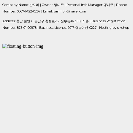
Company Name: 반모리 | Owner: 맹대주 | Personal Info Manager: 맹대주 | Phone
Number: 0507-1422-0267 | Email: vanmori@naver.com
Address: 충남 천안시 동남구 충절로23 (신부동473-11) B1층 | Business Registration
Number:
875-01-00978
| Business License:
2017-충남아산-0227
| Hosting by sixshop