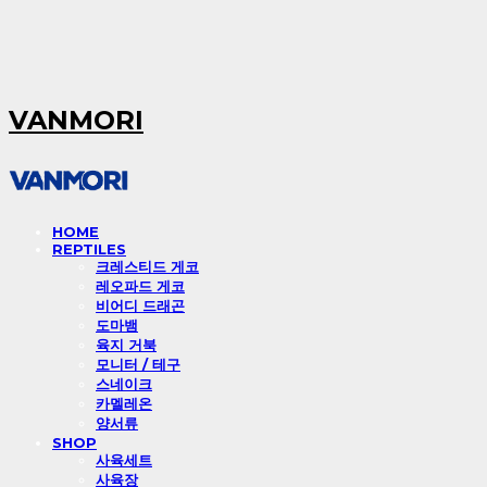
VANMORI
HOME
REPTILES
크레스티드 게코
레오파드 게코
비어디 드래곤
도마뱀
육지 거북
모니터 / 테구
스네이크
카멜레온
양서류
SHOP
사육세트
사육장