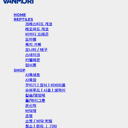
HOME
REPTILES
크레스티드 게코
레오파드 게코
비어디 드래곤
도마뱀
육지 거북
모니터 / 테구
스네이크
카멜레온
양서류
SHOP
사육세트
사육장
꾸미기 l 장식 l 비바리움
슈퍼푸드 l 사료 l 생먹이
칼슘/영양제
물/먹이그릇
은신처
바닥재
조명
소켓 / 바닥 히팅
청소 l 편의 ㅣ 기타