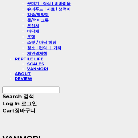
꾸미기 l 장식 l 비바리움
슈퍼푸드 l 사료 l 생먹이
칼슘/영양제
물/먹이그릇
은신처
바닥재
조명
소켓 / 바닥 히팅
청소 l 편의 ㅣ 기타
개인결제창
REPTILE LIFE
SCALES
VANMORI
ABOUT
REVIEW
Search
검색
Log In
로그인
Cart
장바구니