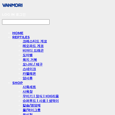
LOG IN
로그인
HOME
REPTILES
크레스티드 게코
레오파드 게코
비어디 드래곤
도마뱀
육지 거북
모니터 / 테구
스네이크
카멜레온
양서류
SHOP
사육세트
사육장
꾸미기 l 장식 l 비바리움
슈퍼푸드 l 사료 l 생먹이
칼슘/영양제
물/먹이그릇
은신처