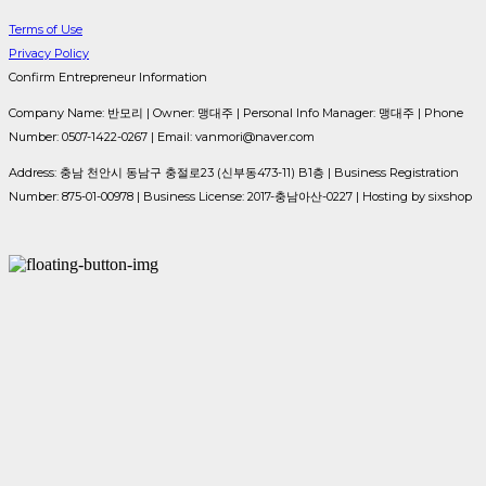
Terms of Use
Privacy Policy
Confirm Entrepreneur Information
Company Name: 반모리 | Owner: 맹대주 | Personal Info Manager: 맹대주 | Phone
Number: 0507-1422-0267 | Email: vanmori@naver.com
Address: 충남 천안시 동남구 충절로23 (신부동473-11) B1층 | Business Registration
Number:
875-01-00978
| Business License:
2017-충남아산-0227
| Hosting by sixshop