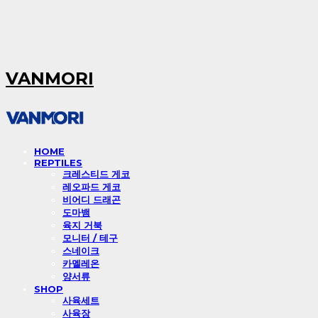
VANMORI
HOME
REPTILES
크레스티드 게코
레오파드 게코
비어디 드래곤
도마뱀
육지 거북
모니터 / 테구
스네이크
카멜레온
양서류
SHOP
사육세트
사육장