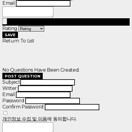
Email
Rating
SAVE
Return To List
No Questions Have Been Created.
POST QUESTION
Subject
Writer
Email
Password
Confirm Password
개인정보 수집 및 이용
에 동의합니다.