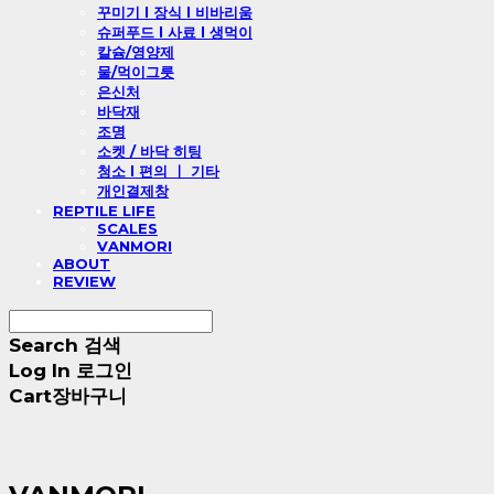
꾸미기 l 장식 l 비바리움
슈퍼푸드 l 사료 l 생먹이
칼슘/영양제
물/먹이그릇
은신처
바닥재
조명
소켓 / 바닥 히팅
청소 l 편의 ㅣ 기타
개인결제창
REPTILE LIFE
SCALES
VANMORI
ABOUT
REVIEW
Search
검색
Log In
로그인
Cart
장바구니