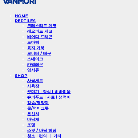
HOME
REPTILES
크레스티드 게코
레오파드 게코
비어디 드래곤
도마뱀
육지 거북
모니터 / 테구
스네이크
카멜레온
양서류
SHOP
사육세트
사육장
꾸미기 l 장식 l 비바리움
슈퍼푸드 l 사료 l 생먹이
칼슘/영양제
물/먹이그릇
은신처
바닥재
조명
소켓 / 바닥 히팅
청소 l 편의 ㅣ 기타