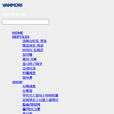
LOG IN
로그인
HOME
REPTILES
크레스티드 게코
레오파드 게코
비어디 드래곤
도마뱀
육지 거북
모니터 / 테구
스네이크
카멜레온
양서류
SHOP
사육세트
사육장
꾸미기 l 장식 l 비바리움
슈퍼푸드 l 사료 l 생먹이
칼슘/영양제
물/먹이그릇
은신처