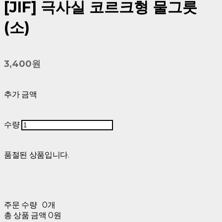
[JIF] 극사실 코르크형 물그릇
(소)
3,400원
추가 금액
수량
품절된 상품입니다.
주문 수량
0개
총 상품 금액
0원