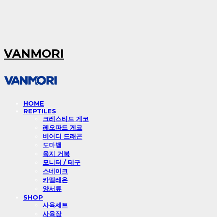
VANMORI
HOME
REPTILES
크레스티드 게코
레오파드 게코
비어디 드래곤
도마뱀
육지 거북
모니터 / 테구
스네이크
카멜레온
양서류
SHOP
사육세트
사육장