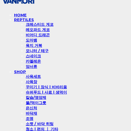
HOME
REPTILES
크레스티드 게코
레오파드 게코
비어디 드래곤
도마뱀
육지 거북
모니터 / 테구
스네이크
카멜레온
양서류
SHOP
사육세트
사육장
꾸미기 l 장식 l 비바리움
슈퍼푸드 l 사료 l 생먹이
칼슘/영양제
물/먹이그릇
은신처
바닥재
조명
소켓 / 바닥 히팅
청소 l 편의 ㅣ 기타