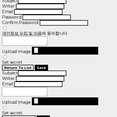
Subject
Writer
Email
Password
Confirm Password
개인정보 수집 및 이용
에 동의합니다.
Upload Image
Set secret
Return To List
Save
Subject
Writer
Email
Upload Image
Set secret