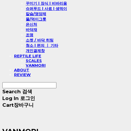
꾸미기 l 장식 l 비바리움
슈퍼푸드 l 사료 l 생먹이
칼슘/영양제
물/먹이그릇
은신처
바닥재
조명
소켓 / 바닥 히팅
청소 l 편의 ㅣ 기타
개인결제창
REPTILE LIFE
SCALES
VANMORI
ABOUT
REVIEW
Search
검색
Log In
로그인
Cart
장바구니