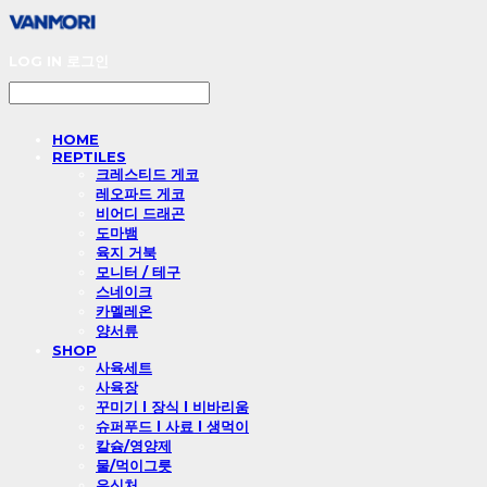
LOG IN
로그인
HOME
REPTILES
크레스티드 게코
레오파드 게코
비어디 드래곤
도마뱀
육지 거북
모니터 / 테구
스네이크
카멜레온
양서류
SHOP
사육세트
사육장
꾸미기 l 장식 l 비바리움
슈퍼푸드 l 사료 l 생먹이
칼슘/영양제
물/먹이그릇
은신처