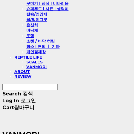
꾸미기 l 장식 l 비바리움
슈퍼푸드 l 사료 l 생먹이
칼슘/영양제
물/먹이그릇
은신처
바닥재
조명
소켓 / 바닥 히팅
청소 l 편의 ㅣ 기타
개인결제창
REPTILE LIFE
SCALES
VANMORI
ABOUT
REVIEW
Search
검색
Log In
로그인
Cart
장바구니