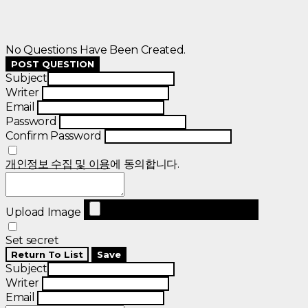
No Questions Have Been Created.
POST QUESTION
Subject
Writer
Email
Password
Confirm Password
개인정보 수집 및 이용
에 동의합니다.
Upload Image
Set secret
Return To List
Save
Subject
Writer
Email