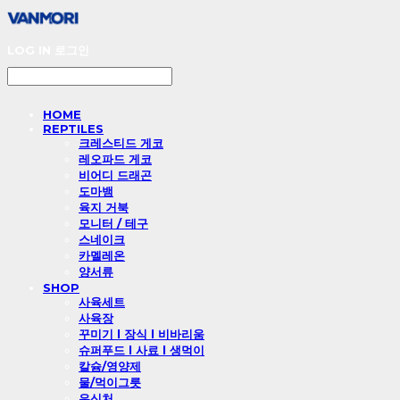
LOG IN
로그인
HOME
REPTILES
크레스티드 게코
레오파드 게코
비어디 드래곤
도마뱀
육지 거북
모니터 / 테구
스네이크
카멜레온
양서류
SHOP
사육세트
사육장
꾸미기 l 장식 l 비바리움
슈퍼푸드 l 사료 l 생먹이
칼슘/영양제
물/먹이그릇
은신처