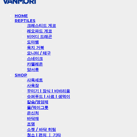
HOME
REPTILES
크레스티드 게코
레오파드 게코
비어디 드래곤
도마뱀
육지 거북
모니터 / 테구
스네이크
카멜레온
양서류
SHOP
사육세트
사육장
꾸미기 l 장식 l 비바리움
슈퍼푸드 l 사료 l 생먹이
칼슘/영양제
물/먹이그릇
은신처
바닥재
조명
소켓 / 바닥 히팅
청소 l 편의 ㅣ 기타