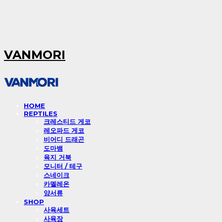
VANMORI
HOME
REPTILES
크레스티드 게코
레오파드 게코
비어디 드래곤
도마뱀
육지 거북
모니터 / 테구
스네이크
카멜레온
양서류
SHOP
사육세트
사육장