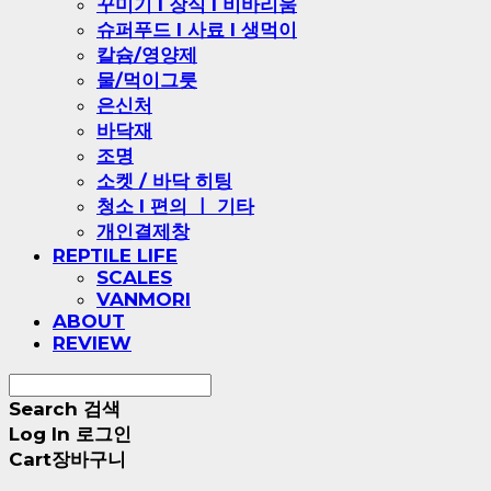
꾸미기 l 장식 l 비바리움
슈퍼푸드 l 사료 l 생먹이
칼슘/영양제
물/먹이그릇
은신처
바닥재
조명
소켓 / 바닥 히팅
청소 l 편의 ㅣ 기타
개인결제창
REPTILE LIFE
SCALES
VANMORI
ABOUT
REVIEW
Search
검색
Log In
로그인
Cart
장바구니