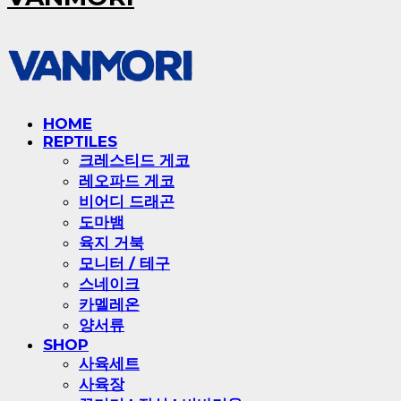
HOME
REPTILES
크레스티드 게코
레오파드 게코
비어디 드래곤
도마뱀
육지 거북
모니터 / 테구
스네이크
카멜레온
양서류
SHOP
사육세트
사육장