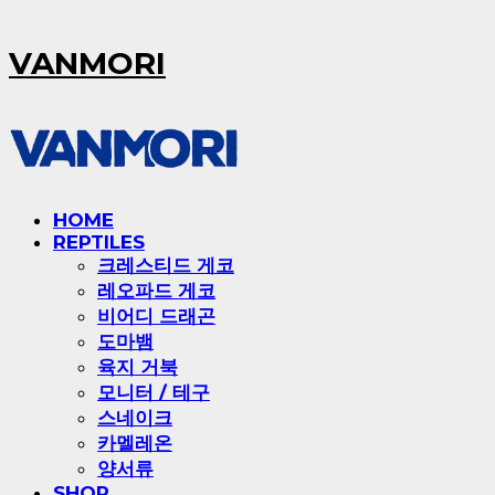
VANMORI
HOME
REPTILES
크레스티드 게코
레오파드 게코
비어디 드래곤
도마뱀
육지 거북
모니터 / 테구
스네이크
카멜레온
양서류
SHOP