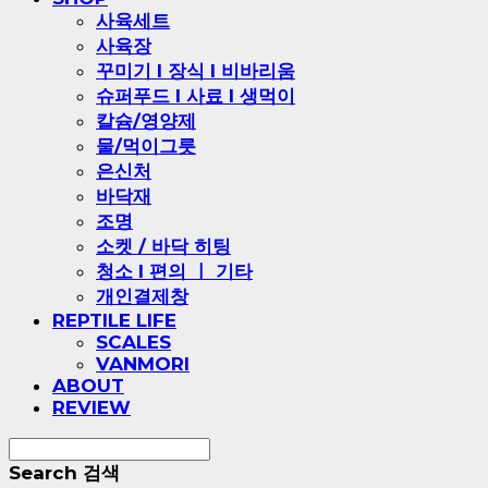
사육세트
사육장
꾸미기 l 장식 l 비바리움
슈퍼푸드 l 사료 l 생먹이
칼슘/영양제
물/먹이그릇
은신처
바닥재
조명
소켓 / 바닥 히팅
청소 l 편의 ㅣ 기타
개인결제창
REPTILE LIFE
SCALES
VANMORI
ABOUT
REVIEW
Search
검색