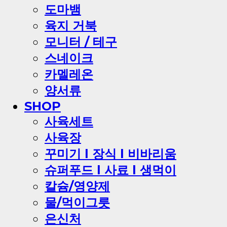
도마뱀
육지 거북
모니터 / 테구
스네이크
카멜레온
양서류
SHOP
사육세트
사육장
꾸미기 l 장식 l 비바리움
슈퍼푸드 l 사료 l 생먹이
칼슘/영양제
물/먹이그릇
은신처