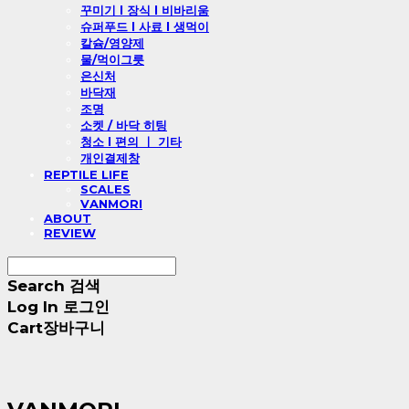
꾸미기 l 장식 l 비바리움
슈퍼푸드 l 사료 l 생먹이
칼슘/영양제
물/먹이그릇
은신처
바닥재
조명
소켓 / 바닥 히팅
청소 l 편의 ㅣ 기타
개인결제창
REPTILE LIFE
SCALES
VANMORI
ABOUT
REVIEW
Search
검색
Log In
로그인
Cart
장바구니