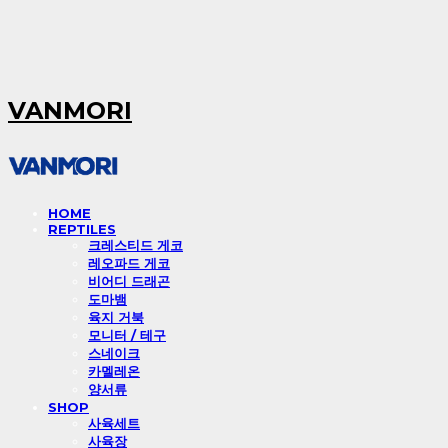
VANMORI
HOME
REPTILES
크레스티드 게코
레오파드 게코
비어디 드래곤
도마뱀
육지 거북
모니터 / 테구
스네이크
카멜레온
양서류
SHOP
사육세트
사육장