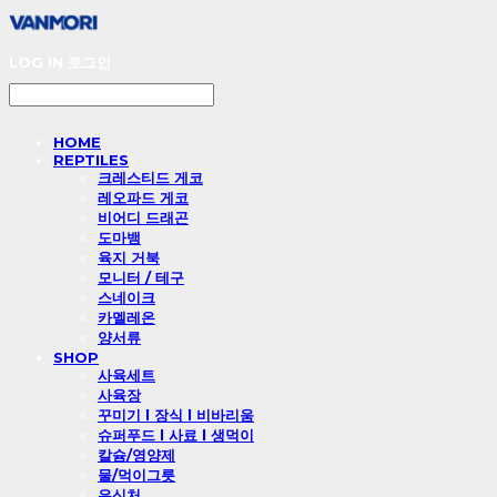
LOG IN
로그인
HOME
REPTILES
크레스티드 게코
레오파드 게코
비어디 드래곤
도마뱀
육지 거북
모니터 / 테구
스네이크
카멜레온
양서류
SHOP
사육세트
사육장
꾸미기 l 장식 l 비바리움
슈퍼푸드 l 사료 l 생먹이
칼슘/영양제
물/먹이그릇
은신처