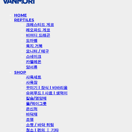
HOME
REPTILES
크레스티드 게코
레오파드 게코
비어디 드래곤
도마뱀
육지 거북
모니터 / 테구
스네이크
카멜레온
양서류
SHOP
사육세트
사육장
꾸미기 l 장식 l 비바리움
슈퍼푸드 l 사료 l 생먹이
칼슘/영양제
물/먹이그릇
은신처
바닥재
조명
소켓 / 바닥 히팅
청소 l 편의 ㅣ 기타