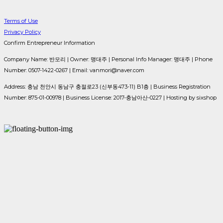
Terms of Use
Privacy Policy
Confirm Entrepreneur Information
Company Name: 반모리 | Owner: 맹대주 | Personal Info Manager: 맹대주 | Phone
Number: 0507-1422-0267 | Email: vanmori@naver.com
Address: 충남 천안시 동남구 충절로23 (신부동473-11) B1층 | Business Registration
Number:
875-01-00978
| Business License:
2017-충남아산-0227
| Hosting by sixshop