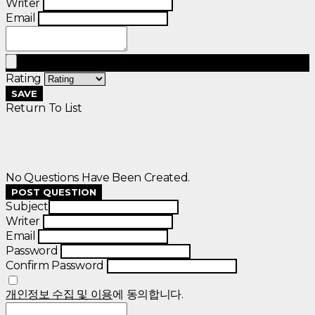
Writer
Email
Rating
SAVE
Return To List
No Questions Have Been Created.
POST QUESTION
Subject
Writer
Email
Password
Confirm Password
개인정보 수집 및 이용
에 동의합니다.