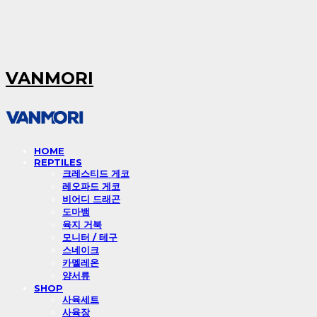
VANMORI
HOME
REPTILES
크레스티드 게코
레오파드 게코
비어디 드래곤
도마뱀
육지 거북
모니터 / 테구
스네이크
카멜레온
양서류
SHOP
사육세트
사육장