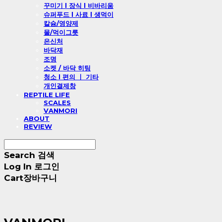
꾸미기 l 장식 l 비바리움
슈퍼푸드 l 사료 l 생먹이
칼슘/영양제
물/먹이그릇
은신처
바닥재
조명
소켓 / 바닥 히팅
청소 l 편의 ㅣ 기타
개인결제창
REPTILE LIFE
SCALES
VANMORI
ABOUT
REVIEW
Search
검색
Log In
로그인
Cart
장바구니