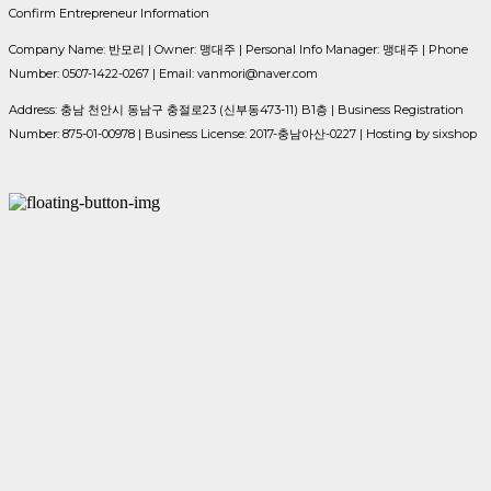
Confirm Entrepreneur Information
Company Name: 반모리 | Owner: 맹대주 | Personal Info Manager: 맹대주 | Phone
Number: 0507-1422-0267 | Email: vanmori@naver.com
Address: 충남 천안시 동남구 충절로23 (신부동473-11) B1층 | Business Registration
Number:
875-01-00978
| Business License:
2017-충남아산-0227
| Hosting by sixshop