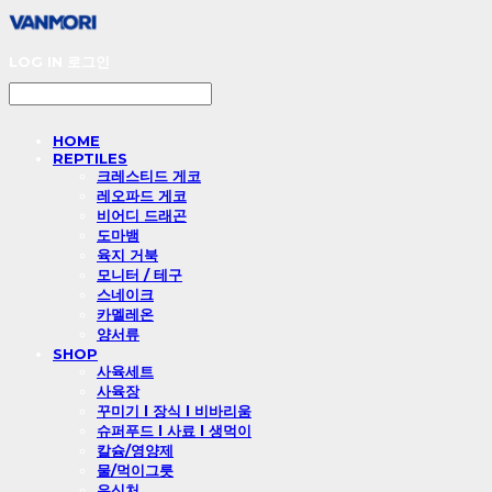
LOG IN
로그인
HOME
REPTILES
크레스티드 게코
레오파드 게코
비어디 드래곤
도마뱀
육지 거북
모니터 / 테구
스네이크
카멜레온
양서류
SHOP
사육세트
사육장
꾸미기 l 장식 l 비바리움
슈퍼푸드 l 사료 l 생먹이
칼슘/영양제
물/먹이그릇
은신처