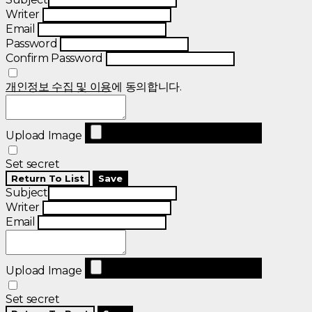
Writer
Email
Password
Confirm Password
개인정보 수집 및 이용
에 동의합니다.
Upload Image
Set secret
Return To List
Save
Subject
Writer
Email
Upload Image
Set secret