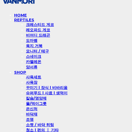
HOME
REPTILES
크레스티드 게코
레오파드 게코
비어디 드래곤
도마뱀
육지 거북
모니터 / 테구
스네이크
카멜레온
양서류
SHOP
사육세트
사육장
꾸미기 l 장식 l 비바리움
슈퍼푸드 l 사료 l 생먹이
칼슘/영양제
물/먹이그릇
은신처
바닥재
조명
소켓 / 바닥 히팅
청소 l 편의 ㅣ 기타