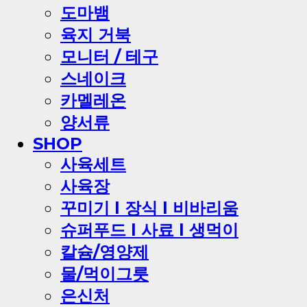
도마뱀
육지 거북
모니터 / 테구
스네이크
카멜레온
양서류
SHOP
사육세트
사육장
꾸미기 l 장식 l 비바리움
슈퍼푸드 l 사료 l 생먹이
칼슘/영양제
물/먹이그릇
은신처