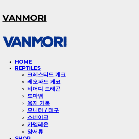
VANMORI
HOME
REPTILES
크레스티드 게코
레오파드 게코
비어디 드래곤
도마뱀
육지 거북
모니터 / 테구
스네이크
카멜레온
양서류
SHOP