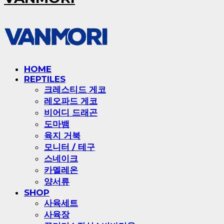
HOME
REPTILES
크레스티드 게코
레오파드 게코
비어디 드래곤
도마뱀
육지 거북
모니터 / 테구
스네이크
카멜레온
양서류
SHOP
사육세트
사육장