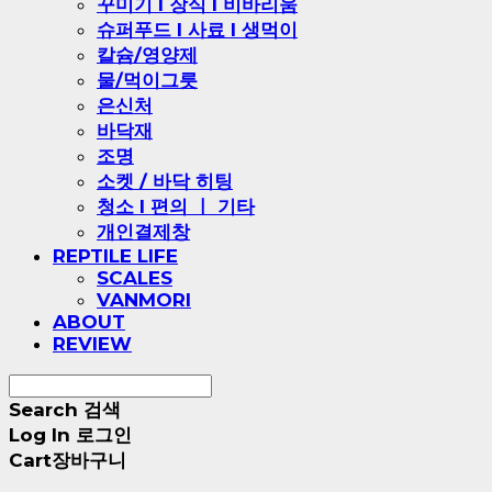
꾸미기 l 장식 l 비바리움
슈퍼푸드 l 사료 l 생먹이
칼슘/영양제
물/먹이그릇
은신처
바닥재
조명
소켓 / 바닥 히팅
청소 l 편의 ㅣ 기타
개인결제창
REPTILE LIFE
SCALES
VANMORI
ABOUT
REVIEW
Search
검색
Log In
로그인
Cart
장바구니