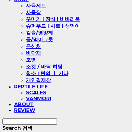
사육세트
사육장
꾸미기 l 장식 l 비바리움
슈퍼푸드 l 사료 l 생먹이
칼슘/영양제
물/먹이그릇
은신처
바닥재
조명
소켓 / 바닥 히팅
청소 l 편의 ㅣ 기타
개인결제창
REPTILE LIFE
SCALES
VANMORI
ABOUT
REVIEW
Search
검색