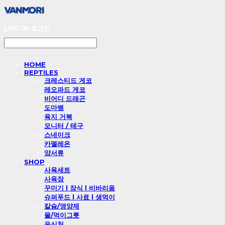
LOG IN
로그인
HOME
REPTILES
크레스티드 게코
레오파드 게코
비어디 드래곤
도마뱀
육지 거북
모니터 / 테구
스네이크
카멜레온
양서류
SHOP
사육세트
사육장
꾸미기 l 장식 l 비바리움
슈퍼푸드 l 사료 l 생먹이
칼슘/영양제
물/먹이그릇
은신처