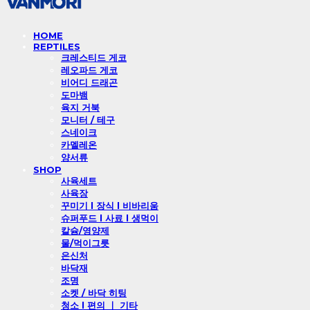
HOME
REPTILES
크레스티드 게코
레오파드 게코
비어디 드래곤
도마뱀
육지 거북
모니터 / 테구
스네이크
카멜레온
양서류
SHOP
사육세트
사육장
꾸미기 l 장식 l 비바리움
슈퍼푸드 l 사료 l 생먹이
칼슘/영양제
물/먹이그릇
은신처
바닥재
조명
소켓 / 바닥 히팅
청소 l 편의 ㅣ 기타