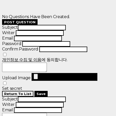
No Questions Have Been Created.
POST QUESTION
Subject
Writer
Email
Password
Confirm Password
개인정보 수집 및 이용
에 동의합니다.
Upload Image
Set secret
Return To List
Save
Subject
Writer
Email