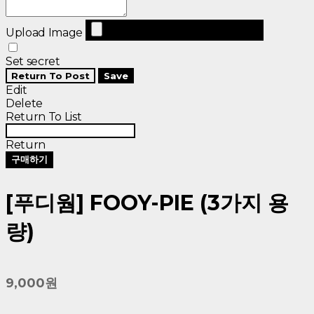
Upload Image
Set secret
Return To Post
Save
Edit
Delete
Return To List
Return
구매하기
[푸디웜] FOOY-PIE (3가지 용
량)
9,000원