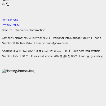
라인
Terms of Use
Privacy Policy
Confirm Entrepreneur Information
Company Name: 반모리 | Owner: 맹대주 | Personal Info Manager: 맹대주 | Phone
Number: 0507-1422-0267 | Email: vanmori@naver.com
Address: 충남 천안시 동남구 충절로23 (신부동473-11) B1층 | Business Registration
Number:
875-01-00978
| Business License:
2017-충남아산-0227
| Hosting by sixshop