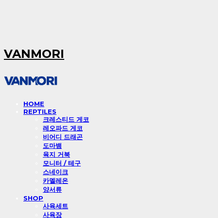
VANMORI
HOME
REPTILES
크레스티드 게코
레오파드 게코
비어디 드래곤
도마뱀
육지 거북
모니터 / 테구
스네이크
카멜레온
양서류
SHOP
사육세트
사육장