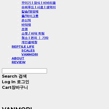
꾸미기 l 장식 l 비바리움
슈퍼푸드 l 사료 l 생먹이
칼슘/영양제
물/먹이그릇
은신처
바닥재
조명
소켓 / 바닥 히팅
청소 l 편의 ㅣ 기타
개인결제창
REPTILE LIFE
SCALES
VANMORI
ABOUT
REVIEW
Search
검색
Log In
로그인
Cart
장바구니