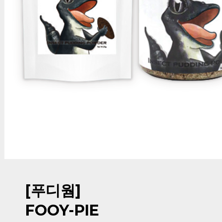
[푸디웜]
FOOY-PIE