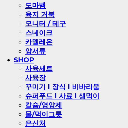
도마뱀
육지 거북
모니터 / 테구
스네이크
카멜레온
양서류
SHOP
사육세트
사육장
꾸미기 l 장식 l 비바리움
슈퍼푸드 l 사료 l 생먹이
칼슘/영양제
물/먹이그릇
은신처