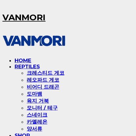
VANMORI
HOME
REPTILES
크레스티드 게코
레오파드 게코
비어디 드래곤
도마뱀
육지 거북
모니터 / 테구
스네이크
카멜레온
양서류
SHOP