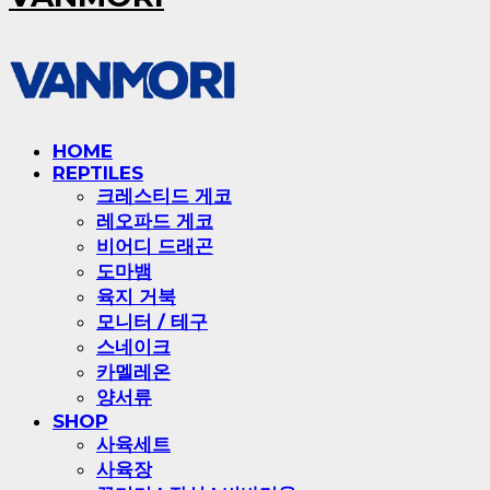
HOME
REPTILES
크레스티드 게코
레오파드 게코
비어디 드래곤
도마뱀
육지 거북
모니터 / 테구
스네이크
카멜레온
양서류
SHOP
사육세트
사육장