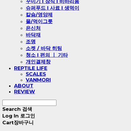
꾸미기 l 장식 l 비바리움
슈퍼푸드 l 사료 l 생먹이
칼슘/영양제
물/먹이그릇
은신처
바닥재
조명
소켓 / 바닥 히팅
청소 l 편의 ㅣ 기타
개인결제창
REPTILE LIFE
SCALES
VANMORI
ABOUT
REVIEW
Search
검색
Log In
로그인
Cart
장바구니