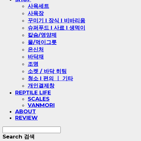
사육세트
사육장
꾸미기 l 장식 l 비바리움
슈퍼푸드 l 사료 l 생먹이
칼슘/영양제
물/먹이그릇
은신처
바닥재
조명
소켓 / 바닥 히팅
청소 l 편의 ㅣ 기타
개인결제창
REPTILE LIFE
SCALES
VANMORI
ABOUT
REVIEW
Search
검색