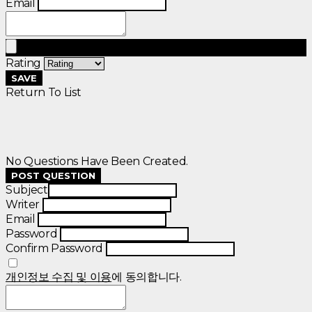
Email
Rating
SAVE
Return To List
No Questions Have Been Created.
POST QUESTION
Subject
Writer
Email
Password
Confirm Password
개인정보 수집 및 이용
에 동의합니다.