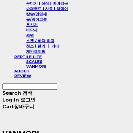
꾸미기 l 장식 l 비바리움
슈퍼푸드 l 사료 l 생먹이
칼슘/영양제
물/먹이그릇
은신처
바닥재
조명
소켓 / 바닥 히팅
청소 l 편의 ㅣ 기타
개인결제창
REPTILE LIFE
SCALES
VANMORI
ABOUT
REVIEW
Search
검색
Log In
로그인
Cart
장바구니