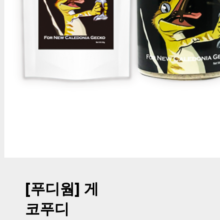
[푸디웜] 게
코푸디