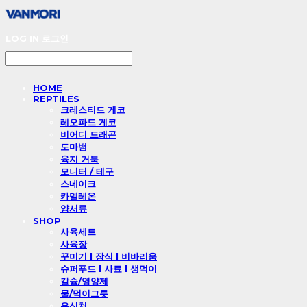
LOG IN
로그인
HOME
REPTILES
크레스티드 게코
레오파드 게코
비어디 드래곤
도마뱀
육지 거북
모니터 / 테구
스네이크
카멜레온
양서류
SHOP
사육세트
사육장
꾸미기 l 장식 l 비바리움
슈퍼푸드 l 사료 l 생먹이
칼슘/영양제
물/먹이그릇
은신처