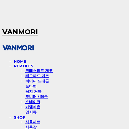
VANMORI
HOME
REPTILES
크레스티드 게코
레오파드 게코
비어디 드래곤
도마뱀
육지 거북
모니터 / 테구
스네이크
카멜레온
양서류
SHOP
사육세트
사육장