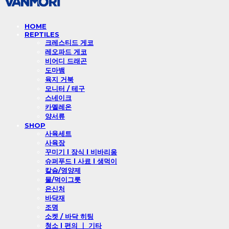
HOME
REPTILES
크레스티드 게코
레오파드 게코
비어디 드래곤
도마뱀
육지 거북
모니터 / 테구
스네이크
카멜레온
양서류
SHOP
사육세트
사육장
꾸미기 l 장식 l 비바리움
슈퍼푸드 l 사료 l 생먹이
칼슘/영양제
물/먹이그릇
은신처
바닥재
조명
소켓 / 바닥 히팅
청소 l 편의 ㅣ 기타