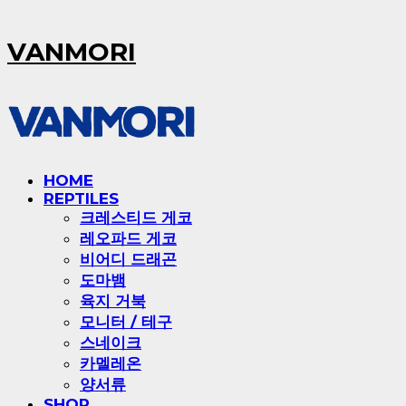
VANMORI
HOME
REPTILES
크레스티드 게코
레오파드 게코
비어디 드래곤
도마뱀
육지 거북
모니터 / 테구
스네이크
카멜레온
양서류
SHOP