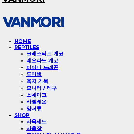
HOME
REPTILES
크레스티드 게코
레오파드 게코
비어디 드래곤
도마뱀
육지 거북
모니터 / 테구
스네이크
카멜레온
양서류
SHOP
사육세트
사육장