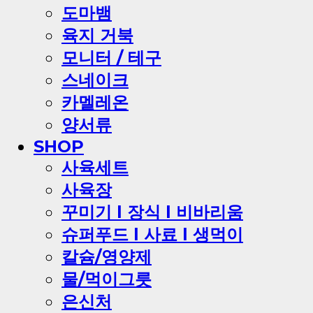
도마뱀
육지 거북
모니터 / 테구
스네이크
카멜레온
양서류
SHOP
사육세트
사육장
꾸미기 l 장식 l 비바리움
슈퍼푸드 l 사료 l 생먹이
칼슘/영양제
물/먹이그릇
은신처