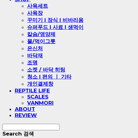
사육세트
사육장
꾸미기 l 장식 l 비바리움
슈퍼푸드 l 사료 l 생먹이
칼슘/영양제
물/먹이그릇
은신처
바닥재
조명
소켓 / 바닥 히팅
청소 l 편의 ㅣ 기타
개인결제창
REPTILE LIFE
SCALES
VANMORI
ABOUT
REVIEW
Search
검색