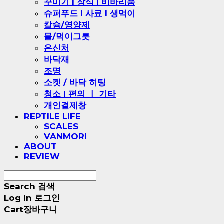
꾸미기 l 장식 l 비바리움
슈퍼푸드 l 사료 l 생먹이
칼슘/영양제
물/먹이그릇
은신처
바닥재
조명
소켓 / 바닥 히팅
청소 l 편의 ㅣ 기타
개인결제창
REPTILE LIFE
SCALES
VANMORI
ABOUT
REVIEW
Search
검색
Log In
로그인
Cart
장바구니