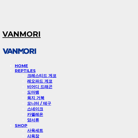
VANMORI
HOME
REPTILES
크레스티드 게코
레오파드 게코
비어디 드래곤
도마뱀
육지 거북
모니터 / 테구
스네이크
카멜레온
양서류
SHOP
사육세트
사육장