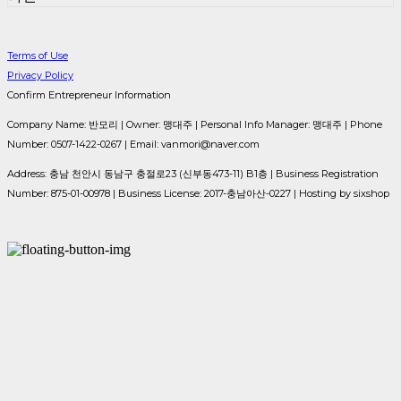
Terms of Use
Privacy Policy
Confirm Entrepreneur Information
Company Name: 반모리 | Owner: 맹대주 | Personal Info Manager: 맹대주 | Phone
Number: 0507-1422-0267 | Email: vanmori@naver.com
Address: 충남 천안시 동남구 충절로23 (신부동473-11) B1층 | Business Registration
Number:
875-01-00978
| Business License:
2017-충남아산-0227
| Hosting by sixshop