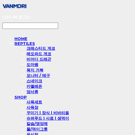
LOG IN
로그인
HOME
REPTILES
크레스티드 게코
레오파드 게코
비어디 드래곤
도마뱀
육지 거북
모니터 / 테구
스네이크
카멜레온
양서류
SHOP
사육세트
사육장
꾸미기 l 장식 l 비바리움
슈퍼푸드 l 사료 l 생먹이
칼슘/영양제
물/먹이그릇
은신처