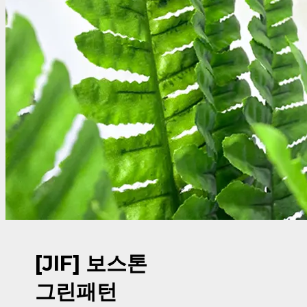
[JIF] 보스톤
그린패턴