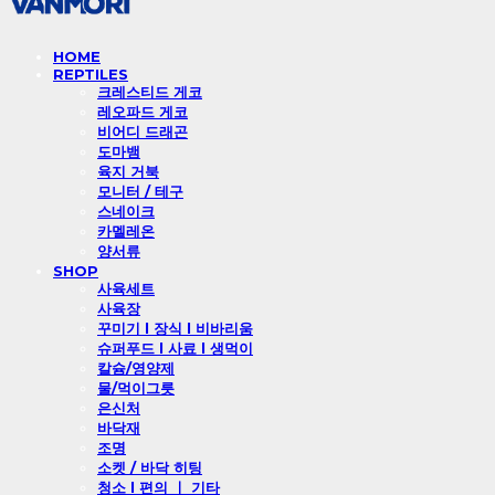
HOME
REPTILES
크레스티드 게코
레오파드 게코
비어디 드래곤
도마뱀
육지 거북
모니터 / 테구
스네이크
카멜레온
양서류
SHOP
사육세트
사육장
꾸미기 l 장식 l 비바리움
슈퍼푸드 l 사료 l 생먹이
칼슘/영양제
물/먹이그릇
은신처
바닥재
조명
소켓 / 바닥 히팅
청소 l 편의 ㅣ 기타