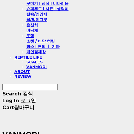
꾸미기 l 장식 l 비바리움
슈퍼푸드 l 사료 l 생먹이
칼슘/영양제
물/먹이그릇
은신처
바닥재
조명
소켓 / 바닥 히팅
청소 l 편의 ㅣ 기타
개인결제창
REPTILE LIFE
SCALES
VANMORI
ABOUT
REVIEW
Search
검색
Log In
로그인
Cart
장바구니