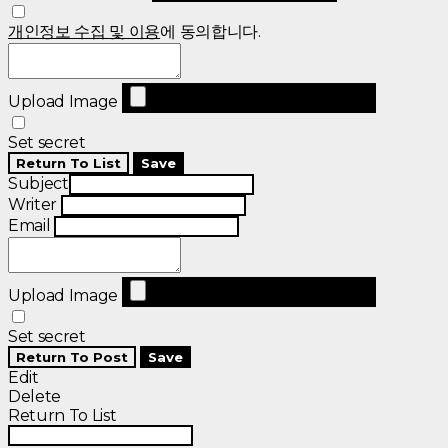
개인정보 수집 및 이용
에 동의합니다.
Upload Image
Set secret
Return To List
Save
Subject
Writer
Email
Upload Image
Set secret
Return To Post
Save
Edit
Delete
Return To List