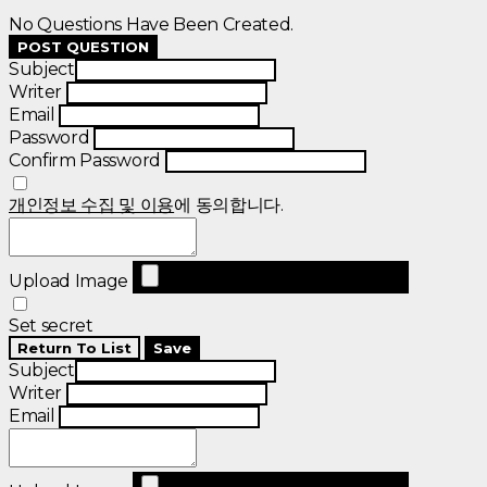
No Questions Have Been Created.
POST QUESTION
Subject
Writer
Email
Password
Confirm Password
개인정보 수집 및 이용
에 동의합니다.
Upload Image
Set secret
Return To List
Save
Subject
Writer
Email