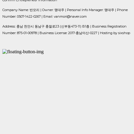
Company Name: 반모리 | Owner: 맹대주 | Personal Info Manager: 맹대주 | Phone
Number: 0507-1422-0267 | Email: vanmori@naver.com
Address: 충남 천안시 동남구 충절로23 (신부동473-11) B1층 | Business Registration
Number:
875-01-00978
| Business License:
2017-충남아산-0227
| Hosting by sixshop