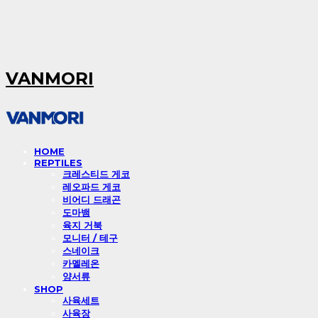
VANMORI
HOME
REPTILES
크레스티드 게코
레오파드 게코
비어디 드래곤
도마뱀
육지 거북
모니터 / 테구
스네이크
카멜레온
양서류
SHOP
사육세트
사육장