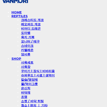
HOME
REPTILES
크레스티드 게코
레오파드 게코
비어디 드래곤
도마뱀
육지 거북
모니터 / 테구
스네이크
카멜레온
양서류
SHOP
사육세트
사육장
꾸미기 l 장식 l 비바리움
슈퍼푸드 l 사료 l 생먹이
칼슘/영양제
물/먹이그릇
은신처
바닥재
조명
소켓 / 바닥 히팅
청소 l 편의 ㅣ 기타