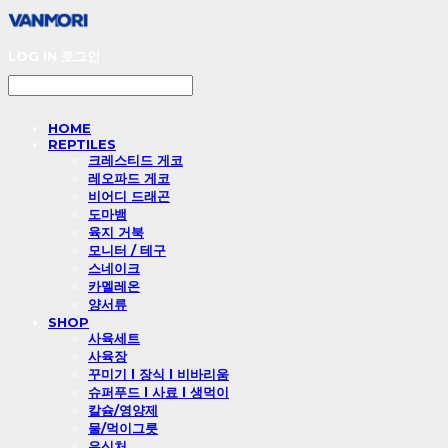
LOG IN
로그인
HOME
REPTILES
크레스티드 게코
레오파드 게코
비어디 드래곤
도마뱀
육지 거북
모니터 / 테구
스네이크
카멜레온
양서류
SHOP
사육세트
사육장
꾸미기 l 장식 l 비바리움
슈퍼푸드 l 사료 l 생먹이
칼슘/영양제
물/먹이그릇
은신처