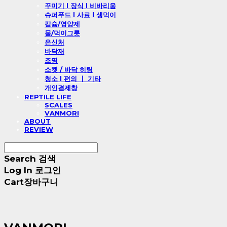
꾸미기 l 장식 l 비바리움
슈퍼푸드 l 사료 l 생먹이
칼슘/영양제
물/먹이그릇
은신처
바닥재
조명
소켓 / 바닥 히팅
청소 l 편의 ㅣ 기타
개인결제창
REPTILE LIFE
SCALES
VANMORI
ABOUT
REVIEW
Search
검색
Log In
로그인
Cart
장바구니