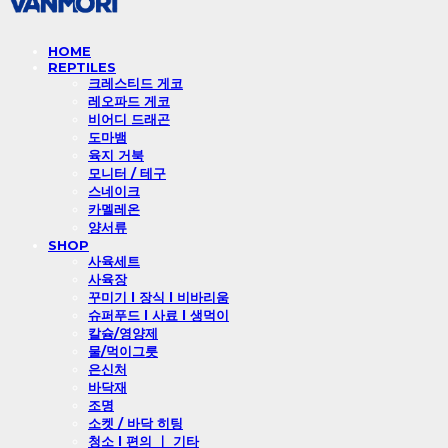
HOME
REPTILES
크레스티드 게코
레오파드 게코
비어디 드래곤
도마뱀
육지 거북
모니터 / 테구
스네이크
카멜레온
양서류
SHOP
사육세트
사육장
꾸미기 l 장식 l 비바리움
슈퍼푸드 l 사료 l 생먹이
칼슘/영양제
물/먹이그릇
은신처
바닥재
조명
소켓 / 바닥 히팅
청소 l 편의 ㅣ 기타