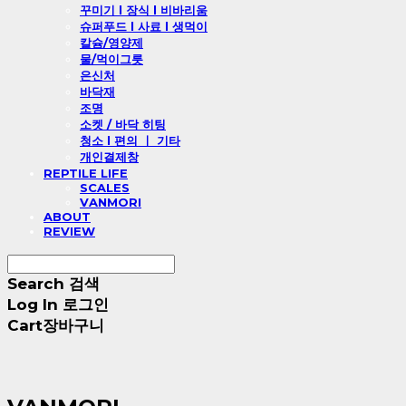
꾸미기 l 장식 l 비바리움
슈퍼푸드 l 사료 l 생먹이
칼슘/영양제
물/먹이그릇
은신처
바닥재
조명
소켓 / 바닥 히팅
청소 l 편의 ㅣ 기타
개인결제창
REPTILE LIFE
SCALES
VANMORI
ABOUT
REVIEW
Search
검색
Log In
로그인
Cart
장바구니