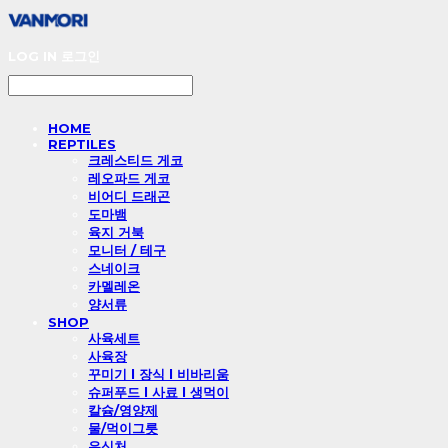
LOG IN
로그인
HOME
REPTILES
크레스티드 게코
레오파드 게코
비어디 드래곤
도마뱀
육지 거북
모니터 / 테구
스네이크
카멜레온
양서류
SHOP
사육세트
사육장
꾸미기 l 장식 l 비바리움
슈퍼푸드 l 사료 l 생먹이
칼슘/영양제
물/먹이그릇
은신처