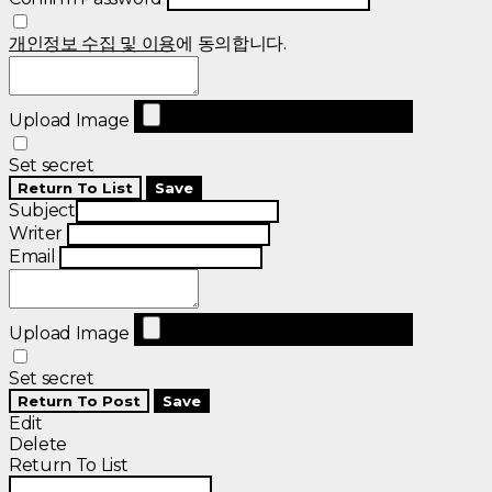
개인정보 수집 및 이용
에 동의합니다.
Upload Image
Set secret
Return To List
Save
Subject
Writer
Email
Upload Image
Set secret
Return To Post
Save
Edit
Delete
Return To List