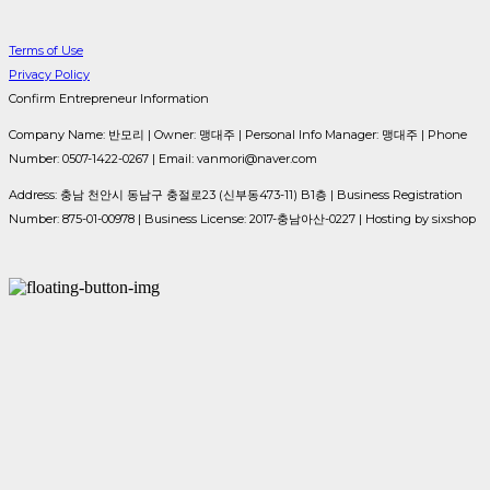
Terms of Use
Privacy Policy
Confirm Entrepreneur Information
Company Name: 반모리 | Owner: 맹대주 | Personal Info Manager: 맹대주 | Phone
Number: 0507-1422-0267 | Email: vanmori@naver.com
Address: 충남 천안시 동남구 충절로23 (신부동473-11) B1층 | Business Registration
Number:
875-01-00978
| Business License:
2017-충남아산-0227
| Hosting by sixshop