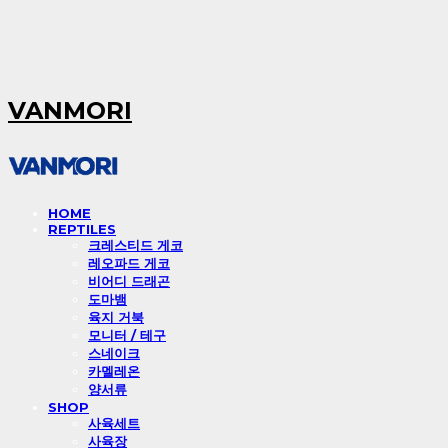
VANMORI
HOME
REPTILES
크레스티드 게코
레오파드 게코
비어디 드래곤
도마뱀
육지 거북
모니터 / 테구
스네이크
카멜레온
양서류
SHOP
사육세트
사육장