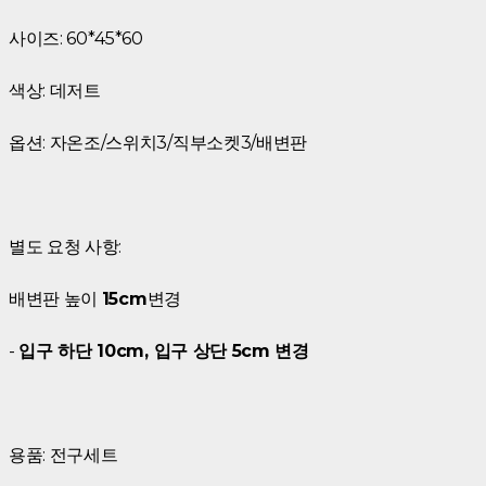
사이즈: 60*45*60
색상: 데저트
옵션: 자온조/스위치3/직부소켓3/배변판
별도 요청 사항:
배변판 높이
15cm
변경
-
입구 하단 10cm, 입구 상단 5cm 변경
용품: 전구세트