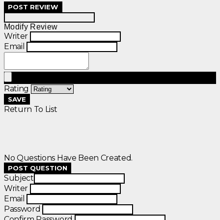
POST REVIEW
Modify Review
Writer
Email
Rating
SAVE
Return To List
No Questions Have Been Created.
POST QUESTION
Subject
Writer
Email
Password
Confirm Password