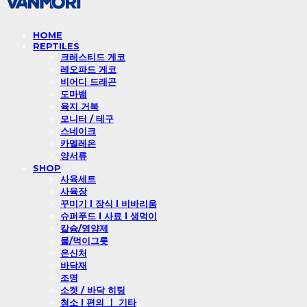
HOME
REPTILES
크레스티드 게코
레오파드 게코
비어디 드래곤
도마뱀
육지 거북
모니터 / 테구
스네이크
카멜레온
양서류
SHOP
사육세트
사육장
꾸미기 l 장식 l 비바리움
슈퍼푸드 l 사료 l 생먹이
칼슘/영양제
물/먹이그릇
은신처
바닥재
조명
소켓 / 바닥 히팅
청소 l 편의 ㅣ 기타