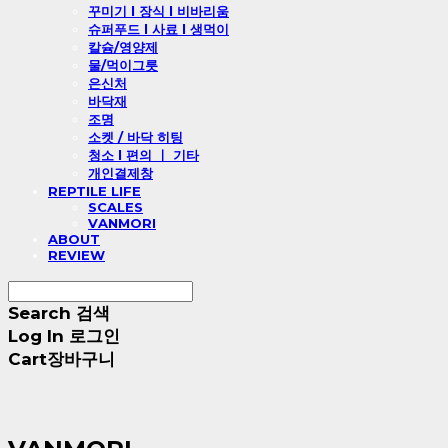
꾸미기 l 장식 l 비바리움
슈퍼푸드 l 사료 l 생먹이
칼슘/영양제
물/먹이그릇
은신처
바닥재
조명
소켓 / 바닥 히팅
청소 l 편의 ㅣ 기타
개인결제창
REPTILE LIFE
SCALES
VANMORI
ABOUT
REVIEW
Search
검색
Log In
로그인
Cart
장바구니