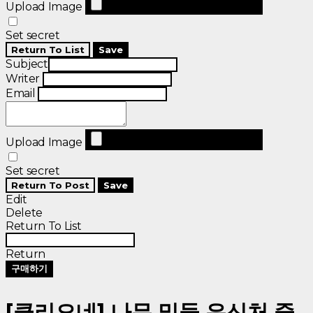
Upload Image
Set secret
Return To List
Save
Subject
Writer
Email
Upload Image
Set secret
Return To Post
Save
Edit
Delete
Return To List
Return
구매하기
[클리오네] 나무 밑둥 은신처 중