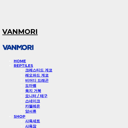
VANMORI
HOME
REPTILES
크레스티드 게코
레오파드 게코
비어디 드래곤
도마뱀
육지 거북
모니터 / 테구
스네이크
카멜레온
양서류
SHOP
사육세트
사육장