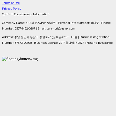
Terms of Use
Privacy Policy
Confirm Entrepreneur Information
Company Name: 반모리 | Owner: 맹대주 | Personal Info Manager: 맹대주 | Phone
Number: 0507-1422-0267 | Email: vanmori@naver.com
Address: 충남 천안시 동남구 충절로23 (신부동473-11) B1층 | Business Registration
Number:
875-01-00978
| Business License:
2017-충남아산-0227
| Hosting by sixshop