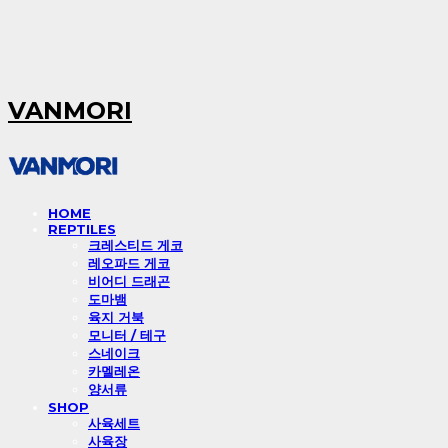
VANMORI
HOME
REPTILES
크레스티드 게코
레오파드 게코
비어디 드래곤
도마뱀
육지 거북
모니터 / 테구
스네이크
카멜레온
양서류
SHOP
사육세트
사육장