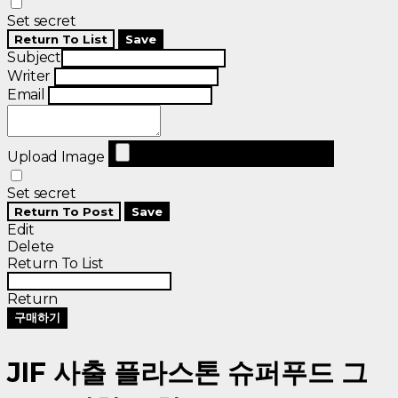
Set secret
Return To List
Save
Subject
Writer
Email
Upload Image
Set secret
Return To Post
Save
Edit
Delete
Return To List
Return
구매하기
JIF 사출 플라스톤 슈퍼푸드 그