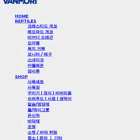
HOME
REPTILES
크레스티드 게코
레오파드 게코
비어디 드래곤
도마뱀
육지 거북
모니터 / 테구
스네이크
카멜레온
양서류
SHOP
사육세트
사육장
꾸미기 l 장식 l 비바리움
슈퍼푸드 l 사료 l 생먹이
칼슘/영양제
물/먹이그릇
은신처
바닥재
조명
소켓 / 바닥 히팅
청소 l 편의 ㅣ 기타