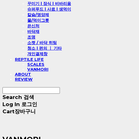
꾸미기 l 장식 l 비바리움
슈퍼푸드 l 사료 l 생먹이
칼슘/영양제
물/먹이그릇
은신처
바닥재
조명
소켓 / 바닥 히팅
청소 l 편의 ㅣ 기타
개인결제창
REPTILE LIFE
SCALES
VANMORI
ABOUT
REVIEW
Search
검색
Log In
로그인
Cart
장바구니