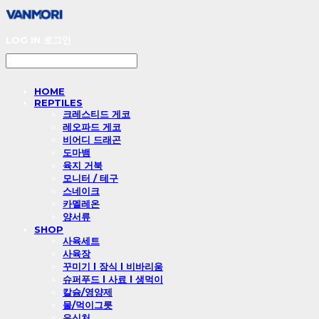
LOG IN
로그인
HOME
REPTILES
크레스티드 게코
레오파드 게코
비어디 드래곤
도마뱀
육지 거북
모니터 / 테구
스네이크
카멜레온
양서류
SHOP
사육세트
사육장
꾸미기 l 장식 l 비바리움
슈퍼푸드 l 사료 l 생먹이
칼슘/영양제
물/먹이그릇
은신처