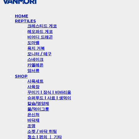
HOME
REPTILES
크레스티드 게코
레오파드 게코
비어디 드래곤
도마뱀
육지 거북
모니터 / 테구
스네이크
카멜레온
양서류
SHOP
사육세트
사육장
꾸미기 l 장식 l 비바리움
슈퍼푸드 l 사료 l 생먹이
칼슘/영양제
물/먹이그릇
은신처
바닥재
조명
소켓 / 바닥 히팅
청소 l 편의 ㅣ 기타