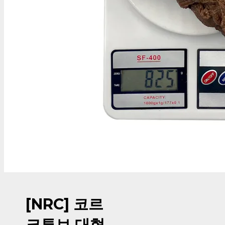
[NRC] 코르
크튜브 대형