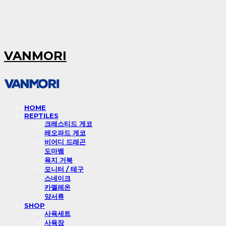
VANMORI
HOME
REPTILES
크레스티드 게코
레오파드 게코
비어디 드래곤
도마뱀
육지 거북
모니터 / 테구
스네이크
카멜레온
양서류
SHOP
사육세트
사육장