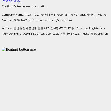
Privacy Policy
Confirm Entrepreneur Information
Company Name: 반모리 | Owner: 맹대주 | Personal Info Manager: 맹대주 | Phone
Number: 0507-1422-0267 | Email: vanmori@naver.com
Address: 충남 천안시 동남구 충절로23 (신부동473-11) B1층 | Business Registration
Number:
875-01-00978
| Business License:
2017-충남아산-0227
| Hosting by sixshop