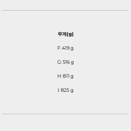
무게(g)
F: 419 g
G: 516 g
H: 811 g
I: 825 g