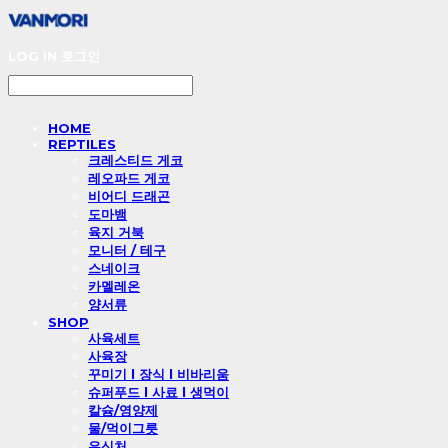
LOG IN
로그인
HOME
REPTILES
크레스티드 게코
레오파드 게코
비어디 드래곤
도마뱀
육지 거북
모니터 / 테구
스네이크
카멜레온
양서류
SHOP
사육세트
사육장
꾸미기 l 장식 l 비바리움
슈퍼푸드 l 사료 l 생먹이
칼슘/영양제
물/먹이그릇
은신처