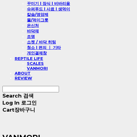
꾸미기 l 장식 l 비바리움
슈퍼푸드 l 사료 l 생먹이
칼슘/영양제
물/먹이그릇
은신처
바닥재
조명
소켓 / 바닥 히팅
청소 l 편의 ㅣ 기타
개인결제창
REPTILE LIFE
SCALES
VANMORI
ABOUT
REVIEW
Search
검색
Log In
로그인
Cart
장바구니