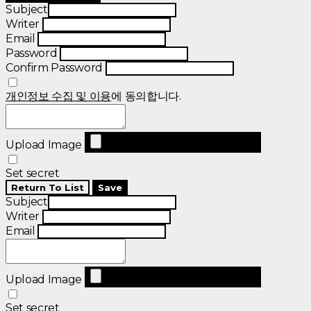
Subject
Writer
Email
Password
Confirm Password
개인정보 수집 및 이용
에 동의합니다.
Upload Image
Set secret
Return To List
Save
Subject
Writer
Email
Upload Image
Set secret