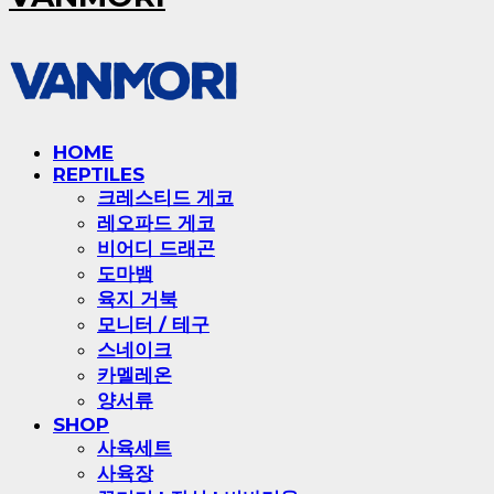
HOME
REPTILES
크레스티드 게코
레오파드 게코
비어디 드래곤
도마뱀
육지 거북
모니터 / 테구
스네이크
카멜레온
양서류
SHOP
사육세트
사육장