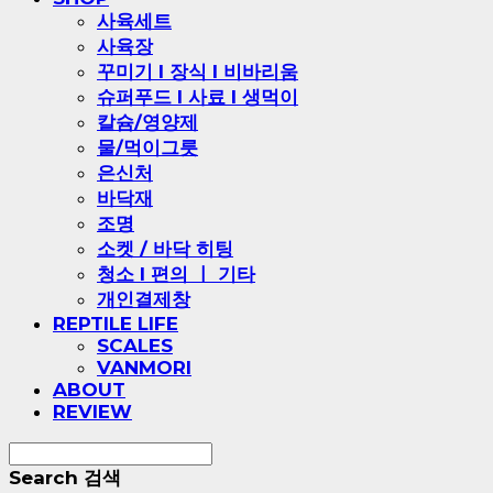
사육세트
사육장
꾸미기 l 장식 l 비바리움
슈퍼푸드 l 사료 l 생먹이
칼슘/영양제
물/먹이그릇
은신처
바닥재
조명
소켓 / 바닥 히팅
청소 l 편의 ㅣ 기타
개인결제창
REPTILE LIFE
SCALES
VANMORI
ABOUT
REVIEW
Search
검색