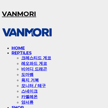
VANMORI
HOME
REPTILES
크레스티드 게코
레오파드 게코
비어디 드래곤
도마뱀
육지 거북
모니터 / 테구
스네이크
카멜레온
양서류
SHOP