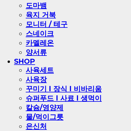
도마뱀
육지 거북
모니터 / 테구
스네이크
카멜레온
양서류
SHOP
사육세트
사육장
꾸미기 l 장식 l 비바리움
슈퍼푸드 l 사료 l 생먹이
칼슘/영양제
물/먹이그릇
은신처