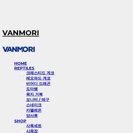
VANMORI
HOME
REPTILES
크레스티드 게코
레오파드 게코
비어디 드래곤
도마뱀
육지 거북
모니터 / 테구
스네이크
카멜레온
양서류
SHOP
사육세트
사육장