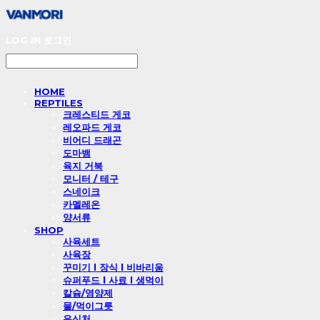
LOG IN
로그인
HOME
REPTILES
크레스티드 게코
레오파드 게코
비어디 드래곤
도마뱀
육지 거북
모니터 / 테구
스네이크
카멜레온
양서류
SHOP
사육세트
사육장
꾸미기 l 장식 l 비바리움
슈퍼푸드 l 사료 l 생먹이
칼슘/영양제
물/먹이그릇
은신처