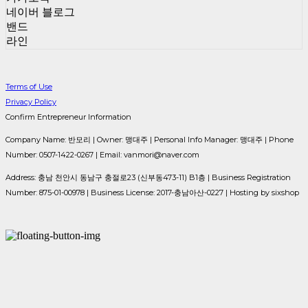
네이버 블로그
밴드
라인
Terms of Use
Privacy Policy
Confirm Entrepreneur Information
Company Name: 반모리 | Owner: 맹대주 | Personal Info Manager: 맹대주 | Phone
Number: 0507-1422-0267 | Email: vanmori@naver.com
Address: 충남 천안시 동남구 충절로23 (신부동473-11) B1층 | Business Registration
Number:
875-01-00978
| Business License:
2017-충남아산-0227
| Hosting by sixshop