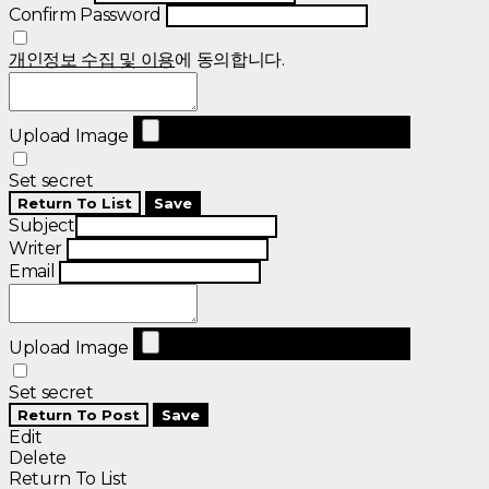
Confirm Password
개인정보 수집 및 이용
에 동의합니다.
Upload Image
Set secret
Return To List
Save
Subject
Writer
Email
Upload Image
Set secret
Return To Post
Save
Edit
Delete
Return To List