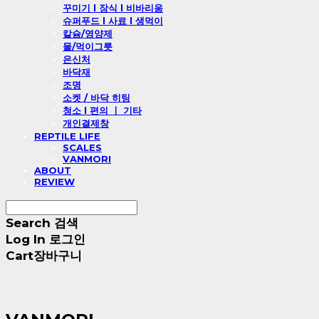
꾸미기 l 장식 l 비바리움
슈퍼푸드 l 사료 l 생먹이
칼슘/영양제
물/먹이그릇
은신처
바닥재
조명
소켓 / 바닥 히팅
청소 l 편의 ㅣ 기타
개인결제창
REPTILE LIFE
SCALES
VANMORI
ABOUT
REVIEW
Search
검색
Log In
로그인
Cart
장바구니