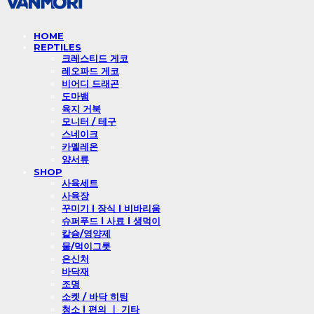
HOME
REPTILES
크레스티드 게코
레오파드 게코
비어디 드래곤
도마뱀
육지 거북
모니터 / 테구
스네이크
카멜레온
양서류
SHOP
사육세트
사육장
꾸미기 l 장식 l 비바리움
슈퍼푸드 l 사료 l 생먹이
칼슘/영양제
물/먹이그릇
은신처
바닥재
조명
소켓 / 바닥 히팅
청소 l 편의 ㅣ 기타