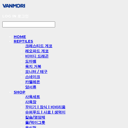
LOG IN
로그인
HOME
REPTILES
크레스티드 게코
레오파드 게코
비어디 드래곤
도마뱀
육지 거북
모니터 / 테구
스네이크
카멜레온
양서류
SHOP
사육세트
사육장
꾸미기 l 장식 l 비바리움
슈퍼푸드 l 사료 l 생먹이
칼슘/영양제
물/먹이그릇
은신처