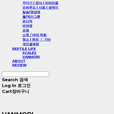
꾸미기 l 장식 l 비바리움
슈퍼푸드 l 사료 l 생먹이
칼슘/영양제
물/먹이그릇
은신처
바닥재
조명
소켓 / 바닥 히팅
청소 l 편의 ㅣ 기타
개인결제창
REPTILE LIFE
SCALES
VANMORI
ABOUT
REVIEW
Search
검색
Log In
로그인
Cart
장바구니