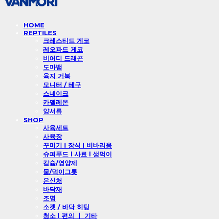
HOME
REPTILES
크레스티드 게코
레오파드 게코
비어디 드래곤
도마뱀
육지 거북
모니터 / 테구
스네이크
카멜레온
양서류
SHOP
사육세트
사육장
꾸미기 l 장식 l 비바리움
슈퍼푸드 l 사료 l 생먹이
칼슘/영양제
물/먹이그릇
은신처
바닥재
조명
소켓 / 바닥 히팅
청소 l 편의 ㅣ 기타