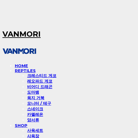
VANMORI
HOME
REPTILES
크레스티드 게코
레오파드 게코
비어디 드래곤
도마뱀
육지 거북
모니터 / 테구
스네이크
카멜레온
양서류
SHOP
사육세트
사육장