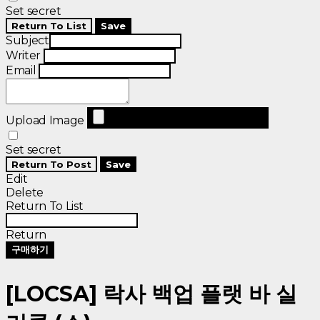
Set secret
Return To List
Save
Subject
Writer
Email
Upload Image
Set secret
Return To Post
Save
Edit
Delete
Return To List
Return
구매하기
[LOCSA] 락사 백업 플랫 바 실