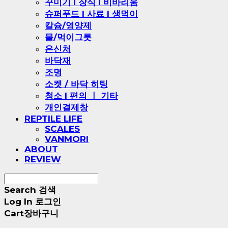
꾸미기 l 장식 l 비바리움
슈퍼푸드 l 사료 l 생먹이
칼슘/영양제
물/먹이그릇
은신처
바닥재
조명
소켓 / 바닥 히팅
청소 l 편의 ㅣ 기타
개인결제창
REPTILE LIFE
SCALES
VANMORI
ABOUT
REVIEW
Search
검색
Log In
로그인
Cart
장바구니