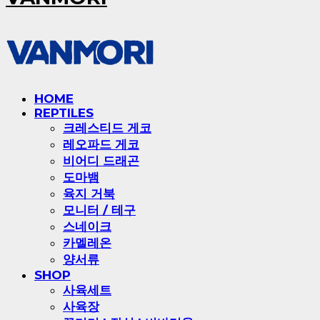
HOME
REPTILES
크레스티드 게코
레오파드 게코
비어디 드래곤
도마뱀
육지 거북
모니터 / 테구
스네이크
카멜레온
양서류
SHOP
사육세트
사육장