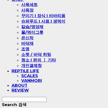
사육세트
사육장
꾸미기 l 장식 l 비바리움
슈퍼푸드 l 사료 l 생먹이
칼슘/영양제
물/먹이그릇
은신처
바닥재
조명
소켓 / 바닥 히팅
청소 l 편의 ㅣ 기타
개인결제창
REPTILE LIFE
SCALES
VANMORI
ABOUT
REVIEW
Search
검색