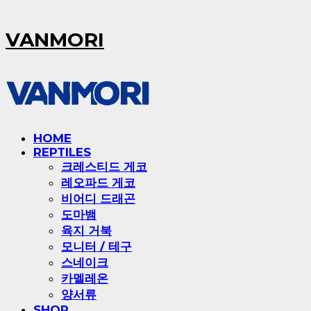
VANMORI
HOME
REPTILES
크레스티드 게코
레오파드 게코
비어디 드래곤
도마뱀
육지 거북
모니터 / 테구
스네이크
카멜레온
양서류
SHOP