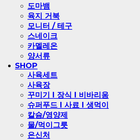
도마뱀
육지 거북
모니터 / 테구
스네이크
카멜레온
양서류
SHOP
사육세트
사육장
꾸미기 l 장식 l 비바리움
슈퍼푸드 l 사료 l 생먹이
칼슘/영양제
물/먹이그릇
은신처