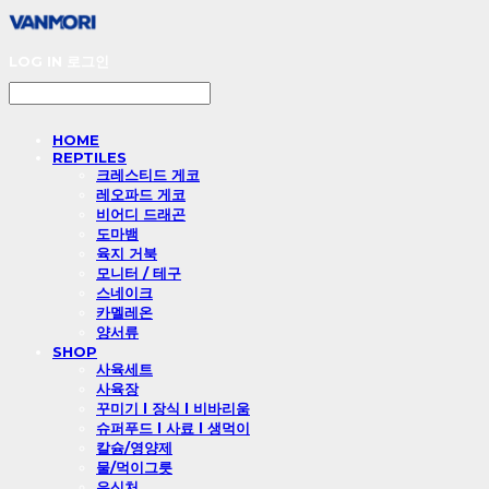
LOG IN
로그인
HOME
REPTILES
크레스티드 게코
레오파드 게코
비어디 드래곤
도마뱀
육지 거북
모니터 / 테구
스네이크
카멜레온
양서류
SHOP
사육세트
사육장
꾸미기 l 장식 l 비바리움
슈퍼푸드 l 사료 l 생먹이
칼슘/영양제
물/먹이그릇
은신처