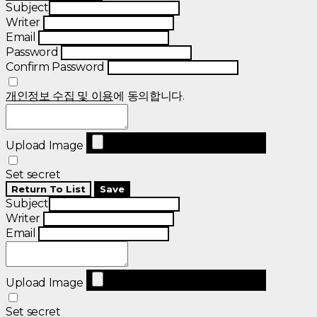
Subject
Writer
Email
Password
Confirm Password
개인정보 수집 및 이용
에 동의합니다.
Upload Image
Set secret
Return To List
Save
Subject
Writer
Email
Upload Image
Set secret