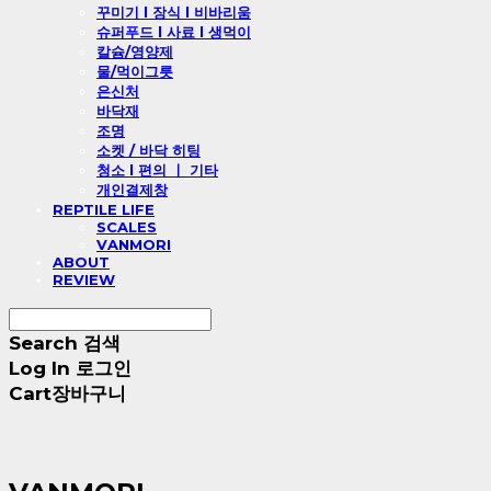
꾸미기 l 장식 l 비바리움
슈퍼푸드 l 사료 l 생먹이
칼슘/영양제
물/먹이그릇
은신처
바닥재
조명
소켓 / 바닥 히팅
청소 l 편의 ㅣ 기타
개인결제창
REPTILE LIFE
SCALES
VANMORI
ABOUT
REVIEW
Search
검색
Log In
로그인
Cart
장바구니