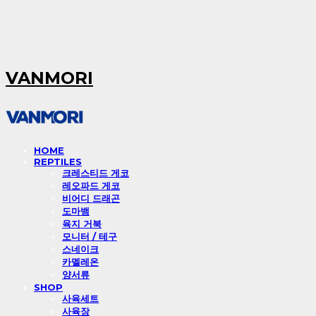
VANMORI
HOME
REPTILES
크레스티드 게코
레오파드 게코
비어디 드래곤
도마뱀
육지 거북
모니터 / 테구
스네이크
카멜레온
양서류
SHOP
사육세트
사육장