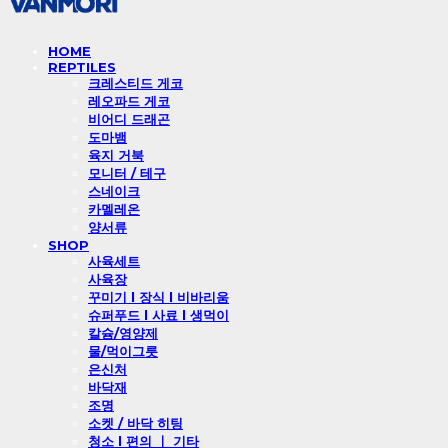
HOME
REPTILES
크레스티드 게코
레오파드 게코
비어디 드래곤
도마뱀
육지 거북
모니터 / 테구
스네이크
카멜레온
양서류
SHOP
사육세트
사육장
꾸미기 l 장식 l 비바리움
슈퍼푸드 l 사료 l 생먹이
칼슘/영양제
물/먹이그릇
은신처
바닥재
조명
소켓 / 바닥 히팅
청소 l 편의 ㅣ 기타