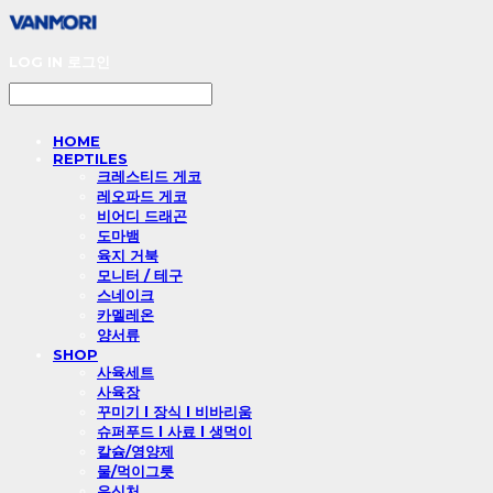
LOG IN
로그인
HOME
REPTILES
크레스티드 게코
레오파드 게코
비어디 드래곤
도마뱀
육지 거북
모니터 / 테구
스네이크
카멜레온
양서류
SHOP
사육세트
사육장
꾸미기 l 장식 l 비바리움
슈퍼푸드 l 사료 l 생먹이
칼슘/영양제
물/먹이그릇
은신처