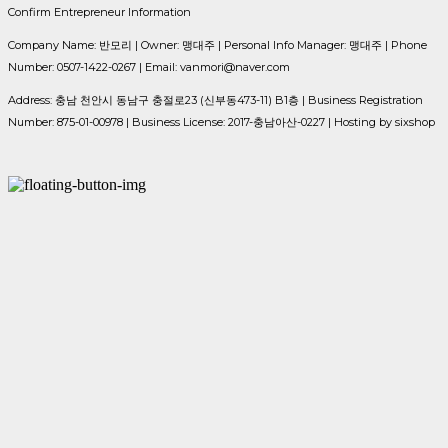
Confirm Entrepreneur Information
Company Name: 반모리 | Owner: 맹대주 | Personal Info Manager: 맹대주 | Phone
Number: 0507-1422-0267 | Email: vanmori@naver.com
Address: 충남 천안시 동남구 충절로23 (신부동473-11) B1층 | Business Registration
Number:
875-01-00978
| Business License:
2017-충남아산-0227
| Hosting by sixshop