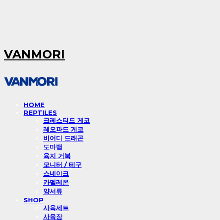
VANMORI
HOME
REPTILES
크레스티드 게코
레오파드 게코
비어디 드래곤
도마뱀
육지 거북
모니터 / 테구
스네이크
카멜레온
양서류
SHOP
사육세트
사육장