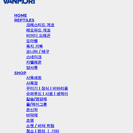
HOME
REPTILES
크레스티드 게코
레오파드 게코
비어디 드래곤
도마뱀
육지 거북
모니터 / 테구
스네이크
카멜레온
양서류
SHOP
사육세트
사육장
꾸미기 l 장식 l 비바리움
슈퍼푸드 l 사료 l 생먹이
칼슘/영양제
물/먹이그릇
은신처
바닥재
조명
소켓 / 바닥 히팅
청소 l 편의 ㅣ 기타