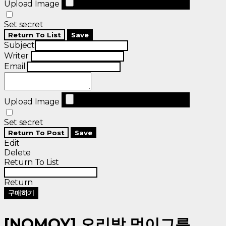
Upload Image
Set secret
Return To List
Save
Subject
Writer
Email
Upload Image
Set secret
Return To Post
Save
Edit
Delete
Return To List
Return
구매하기
[NOMOY] 오리발 먹이그릇