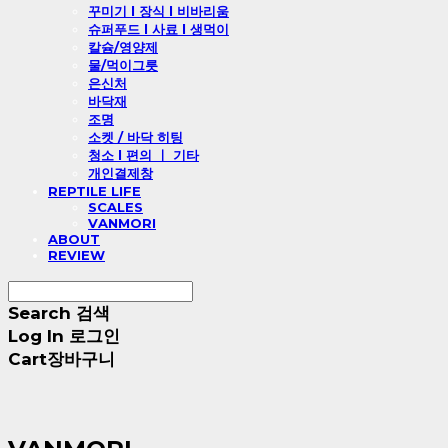
꾸미기 l 장식 l 비바리움
슈퍼푸드 l 사료 l 생먹이
칼슘/영양제
물/먹이그릇
은신처
바닥재
조명
소켓 / 바닥 히팅
청소 l 편의 ㅣ 기타
개인결제창
REPTILE LIFE
SCALES
VANMORI
ABOUT
REVIEW
Search
검색
Log In
로그인
Cart
장바구니