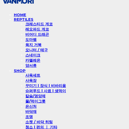
HOME
REPTILES
크레스티드 게코
레오파드 게코
비어디 드래곤
도마뱀
육지 거북
모니터 / 테구
스네이크
카멜레온
양서류
SHOP
사육세트
사육장
꾸미기 l 장식 l 비바리움
슈퍼푸드 l 사료 l 생먹이
칼슘/영양제
물/먹이그릇
은신처
바닥재
조명
소켓 / 바닥 히팅
청소 l 편의 ㅣ 기타