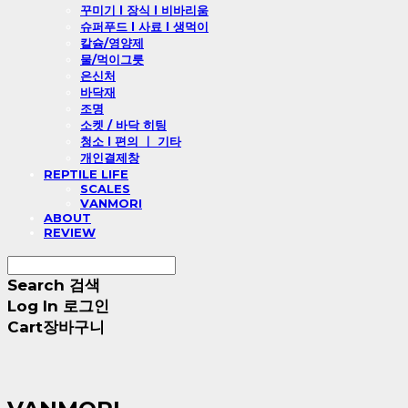
꾸미기 l 장식 l 비바리움
슈퍼푸드 l 사료 l 생먹이
칼슘/영양제
물/먹이그릇
은신처
바닥재
조명
소켓 / 바닥 히팅
청소 l 편의 ㅣ 기타
개인결제창
REPTILE LIFE
SCALES
VANMORI
ABOUT
REVIEW
Search
검색
Log In
로그인
Cart
장바구니