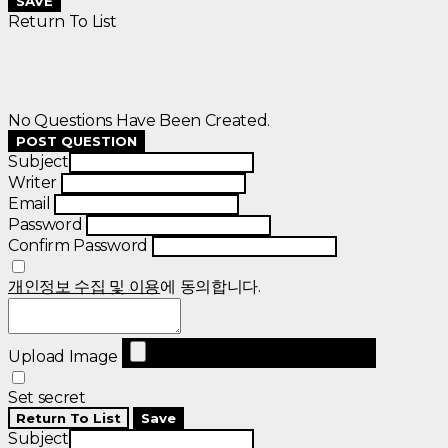
SAVE
Return To List
No Questions Have Been Created.
POST QUESTION
Subject
Writer
Email
Password
Confirm Password
개인정보 수집 및 이용
에 동의합니다.
Upload Image
Set secret
Return To List
Save
Subject