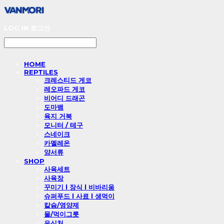
LOG IN
로그인
HOME
REPTILES
크레스티드 게코
레오파드 게코
비어디 드래곤
도마뱀
육지 거북
모니터 / 테구
스네이크
카멜레온
양서류
SHOP
사육세트
사육장
꾸미기 l 장식 l 비바리움
슈퍼푸드 l 사료 l 생먹이
칼슘/영양제
물/먹이그릇
은신처