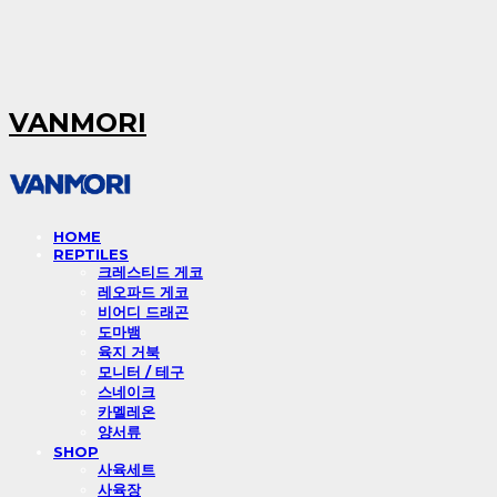
VANMORI
HOME
REPTILES
크레스티드 게코
레오파드 게코
비어디 드래곤
도마뱀
육지 거북
모니터 / 테구
스네이크
카멜레온
양서류
SHOP
사육세트
사육장