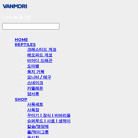
LOG IN
로그인
HOME
REPTILES
크레스티드 게코
레오파드 게코
비어디 드래곤
도마뱀
육지 거북
모니터 / 테구
스네이크
카멜레온
양서류
SHOP
사육세트
사육장
꾸미기 l 장식 l 비바리움
슈퍼푸드 l 사료 l 생먹이
칼슘/영양제
물/먹이그릇
은신처