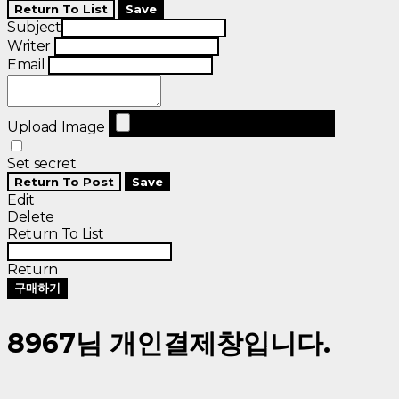
Return To List
Save
Subject
Writer
Email
Upload Image
Set secret
Return To Post
Save
Edit
Delete
Return To List
Return
구매하기
8967님 개인결제창입니다.