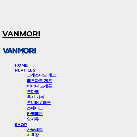
VANMORI
HOME
REPTILES
크레스티드 게코
레오파드 게코
비어디 드래곤
도마뱀
육지 거북
모니터 / 테구
스네이크
카멜레온
양서류
SHOP
사육세트
사육장