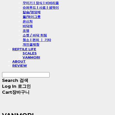
꾸미기 l 장식 l 비바리움
슈퍼푸드 l 사료 l 생먹이
칼슘/영양제
물/먹이그릇
은신처
바닥재
조명
소켓 / 바닥 히팅
청소 l 편의 ㅣ 기타
개인결제창
REPTILE LIFE
SCALES
VANMORI
ABOUT
REVIEW
Search
검색
Log In
로그인
Cart
장바구니