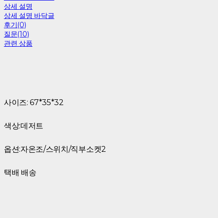
상세 설명
상세 설명 바닥글
후기(0)
질문(10)
관련 상품
사이즈: 67*35*32
색상:데저트
옵션:자온조/스위치/직부소켓2
택배 배송