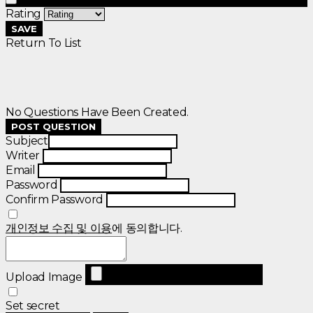
Rating
SAVE
Return To List
No Questions Have Been Created.
POST QUESTION
Subject
Writer
Email
Password
Confirm Password
개인정보 수집 및 이용
에 동의합니다.
Upload Image
Set secret