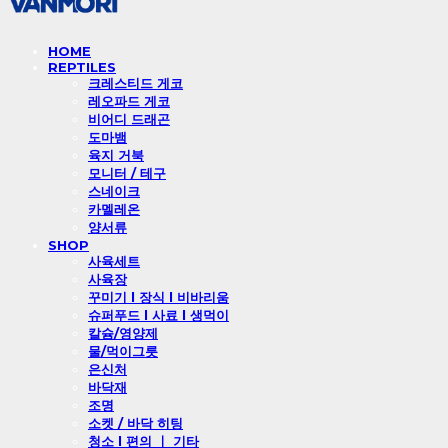
HOME
REPTILES
크레스티드 게코
레오파드 게코
비어디 드래곤
도마뱀
육지 거북
모니터 / 테구
스네이크
카멜레온
양서류
SHOP
사육세트
사육장
꾸미기 l 장식 l 비바리움
슈퍼푸드 l 사료 l 생먹이
칼슘/영양제
물/먹이그릇
은신처
바닥재
조명
소켓 / 바닥 히팅
청소 l 편의 ㅣ 기타