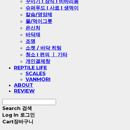
꾸미기 l 장식 l 비바리움
슈퍼푸드 l 사료 l 생먹이
칼슘/영양제
물/먹이그릇
은신처
바닥재
조명
소켓 / 바닥 히팅
청소 l 편의 ㅣ 기타
개인결제창
REPTILE LIFE
SCALES
VANMORI
ABOUT
REVIEW
Search
검색
Log In
로그인
Cart
장바구니