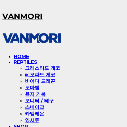
VANMORI
HOME
REPTILES
크레스티드 게코
레오파드 게코
비어디 드래곤
도마뱀
육지 거북
모니터 / 테구
스네이크
카멜레온
양서류
SHOP