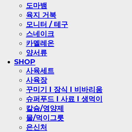
도마뱀
육지 거북
모니터 / 테구
스네이크
카멜레온
양서류
SHOP
사육세트
사육장
꾸미기 l 장식 l 비바리움
슈퍼푸드 l 사료 l 생먹이
칼슘/영양제
물/먹이그릇
은신처