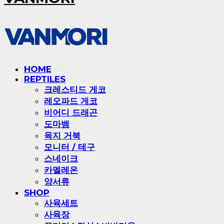
HOME
REPTILES
크레스티드 게코
레오파드 게코
비어디 드래곤
도마뱀
육지 거북
모니터 / 테구
스네이크
카멜레온
양서류
SHOP
사육세트
사육장