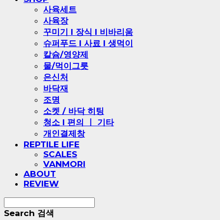
사육세트
사육장
꾸미기 l 장식 l 비바리움
슈퍼푸드 l 사료 l 생먹이
칼슘/영양제
물/먹이그릇
은신처
바닥재
조명
소켓 / 바닥 히팅
청소 l 편의 ㅣ 기타
개인결제창
REPTILE LIFE
SCALES
VANMORI
ABOUT
REVIEW
Search
검색