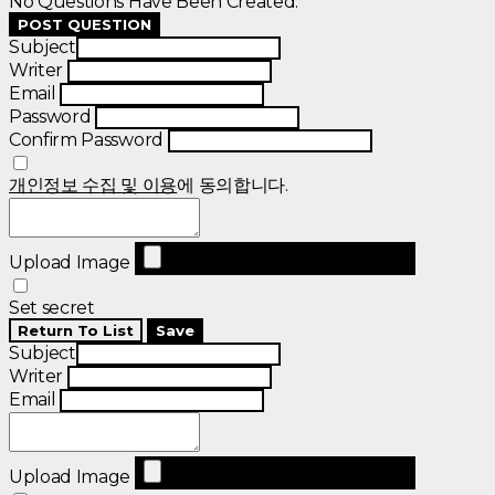
No Questions Have Been Created.
POST QUESTION
Subject
Writer
Email
Password
Confirm Password
개인정보 수집 및 이용
에 동의합니다.
Upload Image
Set secret
Return To List
Save
Subject
Writer
Email
Upload Image