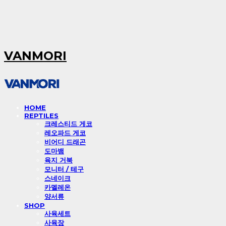
VANMORI
HOME
REPTILES
크레스티드 게코
레오파드 게코
비어디 드래곤
도마뱀
육지 거북
모니터 / 테구
스네이크
카멜레온
양서류
SHOP
사육세트
사육장