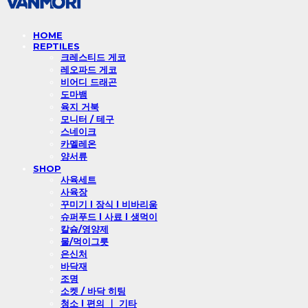
HOME
REPTILES
크레스티드 게코
레오파드 게코
비어디 드래곤
도마뱀
육지 거북
모니터 / 테구
스네이크
카멜레온
양서류
SHOP
사육세트
사육장
꾸미기 l 장식 l 비바리움
슈퍼푸드 l 사료 l 생먹이
칼슘/영양제
물/먹이그릇
은신처
바닥재
조명
소켓 / 바닥 히팅
청소 l 편의 ㅣ 기타