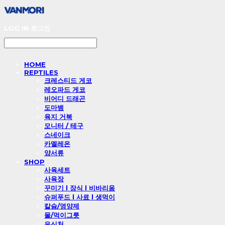
LOG IN
로그인
HOME
REPTILES
크레스티드 게코
레오파드 게코
비어디 드래곤
도마뱀
육지 거북
모니터 / 테구
스네이크
카멜레온
양서류
SHOP
사육세트
사육장
꾸미기 l 장식 l 비바리움
슈퍼푸드 l 사료 l 생먹이
칼슘/영양제
물/먹이그릇
은신처