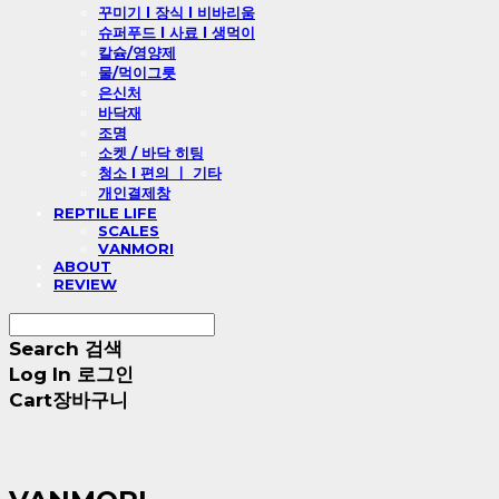
꾸미기 l 장식 l 비바리움
슈퍼푸드 l 사료 l 생먹이
칼슘/영양제
물/먹이그릇
은신처
바닥재
조명
소켓 / 바닥 히팅
청소 l 편의 ㅣ 기타
개인결제창
REPTILE LIFE
SCALES
VANMORI
ABOUT
REVIEW
Search
검색
Log In
로그인
Cart
장바구니