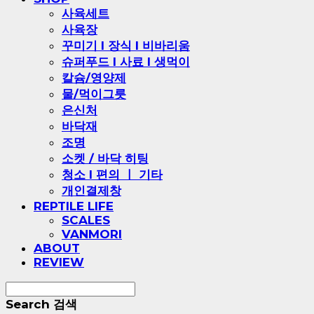
사육세트
사육장
꾸미기 l 장식 l 비바리움
슈퍼푸드 l 사료 l 생먹이
칼슘/영양제
물/먹이그릇
은신처
바닥재
조명
소켓 / 바닥 히팅
청소 l 편의 ㅣ 기타
개인결제창
REPTILE LIFE
SCALES
VANMORI
ABOUT
REVIEW
Search
검색