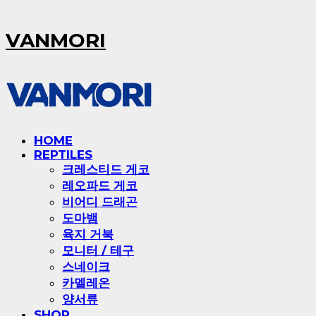
VANMORI
HOME
REPTILES
크레스티드 게코
레오파드 게코
비어디 드래곤
도마뱀
육지 거북
모니터 / 테구
스네이크
카멜레온
양서류
SHOP