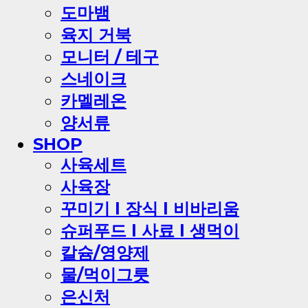
도마뱀
육지 거북
모니터 / 테구
스네이크
카멜레온
양서류
SHOP
사육세트
사육장
꾸미기 l 장식 l 비바리움
슈퍼푸드 l 사료 l 생먹이
칼슘/영양제
물/먹이그릇
은신처