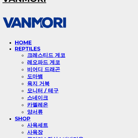
HOME
REPTILES
크레스티드 게코
레오파드 게코
비어디 드래곤
도마뱀
육지 거북
모니터 / 테구
스네이크
카멜레온
양서류
SHOP
사육세트
사육장