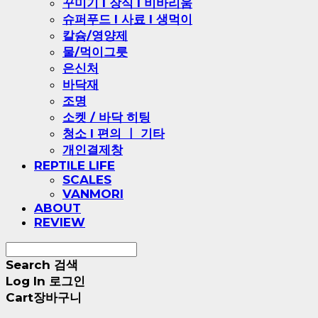
꾸미기 l 장식 l 비바리움
슈퍼푸드 l 사료 l 생먹이
칼슘/영양제
물/먹이그릇
은신처
바닥재
조명
소켓 / 바닥 히팅
청소 l 편의 ㅣ 기타
개인결제창
REPTILE LIFE
SCALES
VANMORI
ABOUT
REVIEW
Search
검색
Log In
로그인
Cart
장바구니