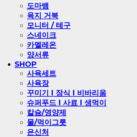
도마뱀
육지 거북
모니터 / 테구
스네이크
카멜레온
양서류
SHOP
사육세트
사육장
꾸미기 l 장식 l 비바리움
슈퍼푸드 l 사료 l 생먹이
칼슘/영양제
물/먹이그릇
은신처