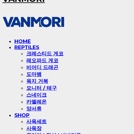
HOME
REPTILES
크레스티드 게코
레오파드 게코
비어디 드래곤
도마뱀
육지 거북
모니터 / 테구
스네이크
카멜레온
양서류
SHOP
사육세트
사육장