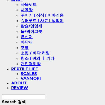
사육세트
사육장
꾸미기 l 장식 l 비바리움
슈퍼푸드 l 사료 l 생먹이
칼슘/영양제
물/먹이그릇
은신처
바닥재
조명
소켓 / 바닥 히팅
청소 l 편의 ㅣ 기타
개인결제창
REPTILE LIFE
SCALES
VANMORI
ABOUT
REVIEW
Search
검색