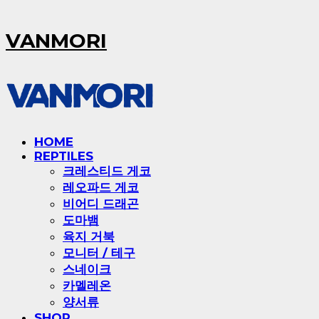
VANMORI
HOME
REPTILES
크레스티드 게코
레오파드 게코
비어디 드래곤
도마뱀
육지 거북
모니터 / 테구
스네이크
카멜레온
양서류
SHOP