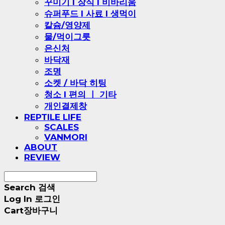
꾸미기 l 장식 l 비바리움
슈퍼푸드 l 사료 l 생먹이
칼슘/영양제
물/먹이그릇
은신처
바닥재
조명
소켓 / 바닥 히팅
청소 l 편의 ㅣ 기타
개인결제창
REPTILE LIFE
SCALES
VANMORI
ABOUT
REVIEW
Search
검색
Log In
로그인
Cart
장바구니