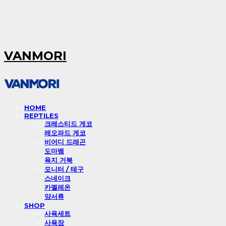
VANMORI
HOME
REPTILES
크레스티드 게코
레오파드 게코
비어디 드래곤
도마뱀
육지 거북
모니터 / 테구
스네이크
카멜레온
양서류
SHOP
사육세트
사육장