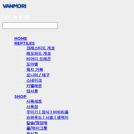
LOG IN
로그인
HOME
REPTILES
크레스티드 게코
레오파드 게코
비어디 드래곤
도마뱀
육지 거북
모니터 / 테구
스네이크
카멜레온
양서류
SHOP
사육세트
사육장
꾸미기 l 장식 l 비바리움
슈퍼푸드 l 사료 l 생먹이
칼슘/영양제
물/먹이그릇
은신처