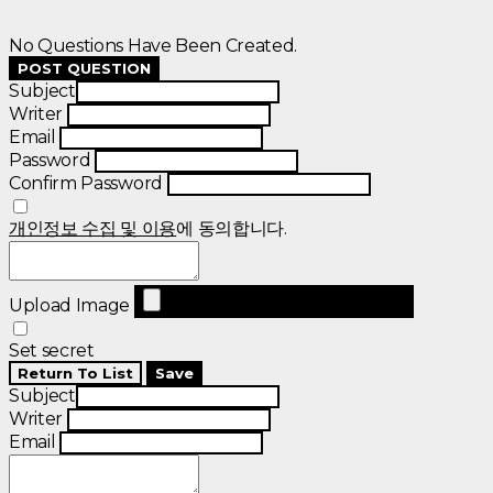
No Questions Have Been Created.
POST QUESTION
Subject
Writer
Email
Password
Confirm Password
개인정보 수집 및 이용
에 동의합니다.
Upload Image
Set secret
Return To List
Save
Subject
Writer
Email