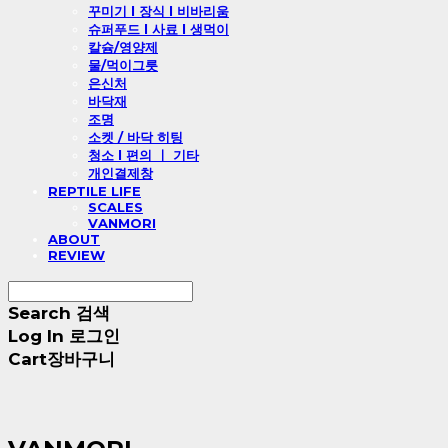
꾸미기 l 장식 l 비바리움
슈퍼푸드 l 사료 l 생먹이
칼슘/영양제
물/먹이그릇
은신처
바닥재
조명
소켓 / 바닥 히팅
청소 l 편의 ㅣ 기타
개인결제창
REPTILE LIFE
SCALES
VANMORI
ABOUT
REVIEW
Search
검색
Log In
로그인
Cart
장바구니