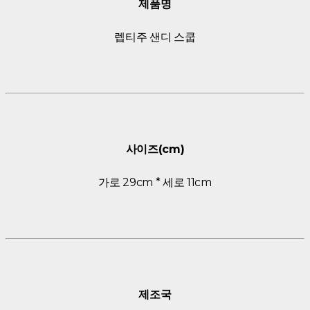
제품명
렙티주 샌디 스쿱
사이즈(cm)
가로 29cm * 세로 11cm
제조국