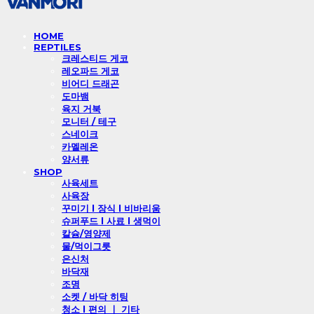
HOME
REPTILES
크레스티드 게코
레오파드 게코
비어디 드래곤
도마뱀
육지 거북
모니터 / 테구
스네이크
카멜레온
양서류
SHOP
사육세트
사육장
꾸미기 l 장식 l 비바리움
슈퍼푸드 l 사료 l 생먹이
칼슘/영양제
물/먹이그릇
은신처
바닥재
조명
소켓 / 바닥 히팅
청소 l 편의 ㅣ 기타