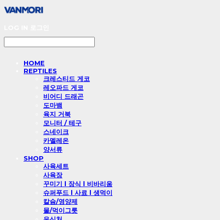
LOG IN
로그인
HOME
REPTILES
크레스티드 게코
레오파드 게코
비어디 드래곤
도마뱀
육지 거북
모니터 / 테구
스네이크
카멜레온
양서류
SHOP
사육세트
사육장
꾸미기 l 장식 l 비바리움
슈퍼푸드 l 사료 l 생먹이
칼슘/영양제
물/먹이그릇
은신처