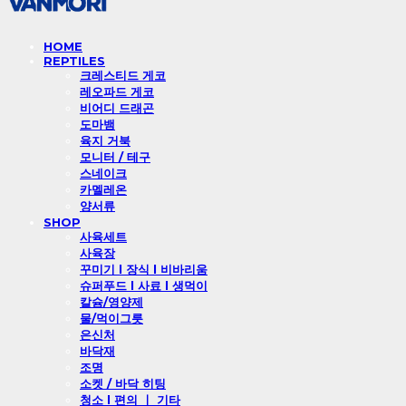
HOME
REPTILES
크레스티드 게코
레오파드 게코
비어디 드래곤
도마뱀
육지 거북
모니터 / 테구
스네이크
카멜레온
양서류
SHOP
사육세트
사육장
꾸미기 l 장식 l 비바리움
슈퍼푸드 l 사료 l 생먹이
칼슘/영양제
물/먹이그릇
은신처
바닥재
조명
소켓 / 바닥 히팅
청소 l 편의 ㅣ 기타