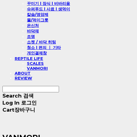
꾸미기 l 장식 l 비바리움
슈퍼푸드 l 사료 l 생먹이
칼슘/영양제
물/먹이그릇
은신처
바닥재
조명
소켓 / 바닥 히팅
청소 l 편의 ㅣ 기타
개인결제창
REPTILE LIFE
SCALES
VANMORI
ABOUT
REVIEW
Search
검색
Log In
로그인
Cart
장바구니