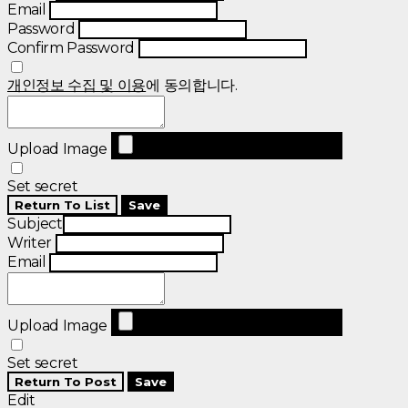
Email
Password
Confirm Password
개인정보 수집 및 이용
에 동의합니다.
Upload Image
Set secret
Return To List
Save
Subject
Writer
Email
Upload Image
Set secret
Return To Post
Save
Edit