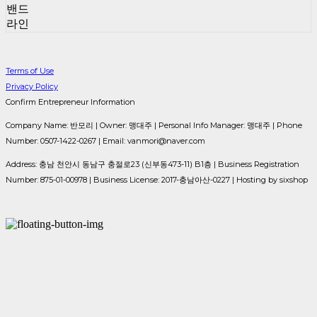
밴드
라인
Terms of Use
Privacy Policy
Confirm Entrepreneur Information
Company Name: 반모리 | Owner: 맹대주 | Personal Info Manager: 맹대주 | Phone
Number: 0507-1422-0267 | Email: vanmori@naver.com
Address: 충남 천안시 동남구 충절로23 (신부동473-11) B1층 | Business Registration
Number:
875-01-00978
| Business License:
2017-충남아산-0227
| Hosting by sixshop