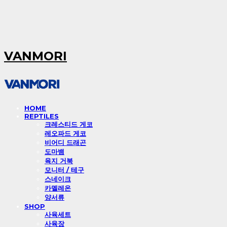
VANMORI
HOME
REPTILES
크레스티드 게코
레오파드 게코
비어디 드래곤
도마뱀
육지 거북
모니터 / 테구
스네이크
카멜레온
양서류
SHOP
사육세트
사육장