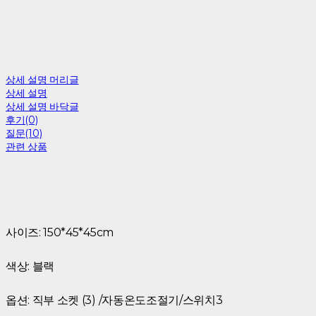
상세 설명 머리글
상세 설명
상세 설명 바닥글
후기(0)
질문(10)
관련 상품
사이즈: 150*45*45cm
색상: 블랙
옵션: 직부 소켓 (3) /자동온도조절기/스위치3