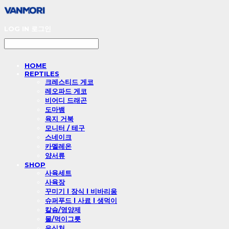
LOG IN
로그인
HOME
REPTILES
크레스티드 게코
레오파드 게코
비어디 드래곤
도마뱀
육지 거북
모니터 / 테구
스네이크
카멜레온
양서류
SHOP
사육세트
사육장
꾸미기 l 장식 l 비바리움
슈퍼푸드 l 사료 l 생먹이
칼슘/영양제
물/먹이그릇
은신처