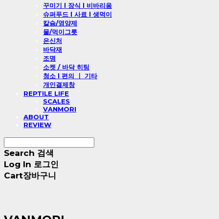
꾸미기 l 장식 l 비바리움
슈퍼푸드 l 사료 l 생먹이
칼슘/영양제
물/먹이그릇
은신처
바닥재
조명
소켓 / 바닥 히팅
청소 l 편의 ㅣ 기타
개인결제창
REPTILE LIFE
SCALES
VANMORI
ABOUT
REVIEW
Search
검색
Log In
로그인
Cart
장바구니