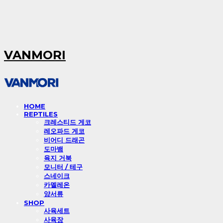
VANMORI
HOME
REPTILES
크레스티드 게코
레오파드 게코
비어디 드래곤
도마뱀
육지 거북
모니터 / 테구
스네이크
카멜레온
양서류
SHOP
사육세트
사육장