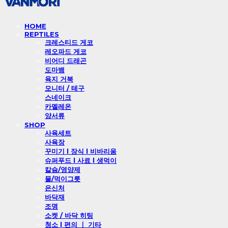
HOME
REPTILES
크레스티드 게코
레오파드 게코
비어디 드래곤
도마뱀
육지 거북
모니터 / 테구
스네이크
카멜레온
양서류
SHOP
사육세트
사육장
꾸미기 l 장식 l 비바리움
슈퍼푸드 l 사료 l 생먹이
칼슘/영양제
물/먹이그릇
은신처
바닥재
조명
소켓 / 바닥 히팅
청소 l 편의 ㅣ 기타