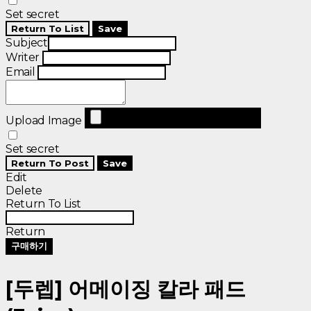
Set secret
Return To List
Save
Subject
Writer
Email
Upload Image
Set secret
Return To Post
Save
Edit
Delete
Return To List
Return
구매하기
[두렙] 어메이징 칼라 패드