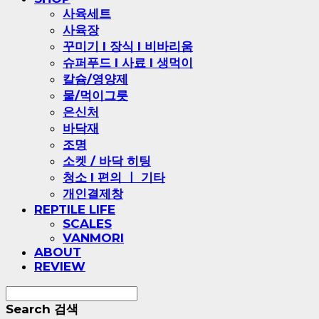
사육세트
사육장
꾸미기 l 장식 l 비바리움
슈퍼푸드 l 사료 l 생먹이
칼슘/영양제
물/먹이그릇
은신처
바닥재
조명
소켓 / 바닥 히팅
청소 l 편의 ㅣ 기타
개인결제창
REPTILE LIFE
SCALES
VANMORI
ABOUT
REVIEW
Search
검색