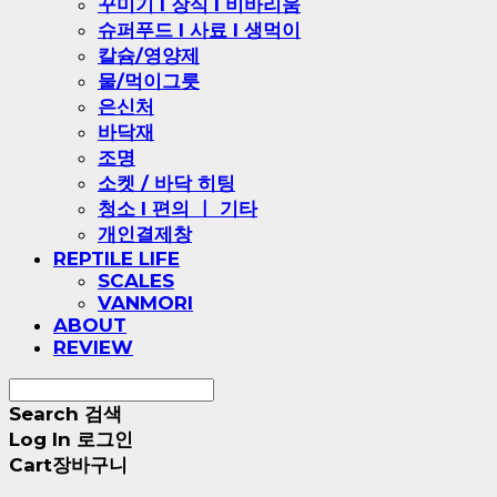
꾸미기 l 장식 l 비바리움
슈퍼푸드 l 사료 l 생먹이
칼슘/영양제
물/먹이그릇
은신처
바닥재
조명
소켓 / 바닥 히팅
청소 l 편의 ㅣ 기타
개인결제창
REPTILE LIFE
SCALES
VANMORI
ABOUT
REVIEW
Search
검색
Log In
로그인
Cart
장바구니