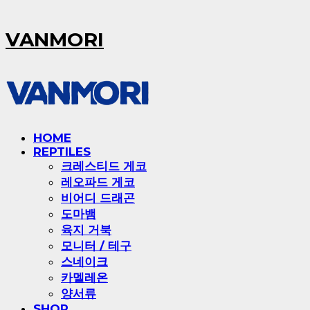
VANMORI
HOME
REPTILES
크레스티드 게코
레오파드 게코
비어디 드래곤
도마뱀
육지 거북
모니터 / 테구
스네이크
카멜레온
양서류
SHOP