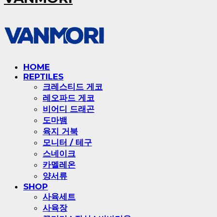
HOME
REPTILES
크레스티드 게코
레오파드 게코
비어디 드래곤
도마뱀
육지 거북
모니터 / 테구
스네이크
카멜레온
양서류
SHOP
사육세트
사육장