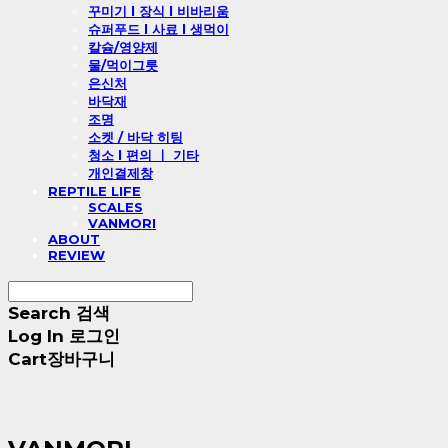
꾸미기 l 장식 l 비바리움
슈퍼푸드 l 사료 l 생먹이
칼슘/영양제
물/먹이그릇
은신처
바닥재
조명
소켓 / 바닥 히팅
청소 l 편의 ㅣ 기타
개인결제창
REPTILE LIFE
SCALES
VANMORI
ABOUT
REVIEW
Search
검색
Log In
로그인
Cart
장바구니