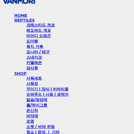
HOME
REPTILES
크레스티드 게코
레오파드 게코
비어디 드래곤
도마뱀
육지 거북
모니터 / 테구
스네이크
카멜레온
양서류
SHOP
사육세트
사육장
꾸미기 l 장식 l 비바리움
슈퍼푸드 l 사료 l 생먹이
칼슘/영양제
물/먹이그릇
은신처
바닥재
조명
소켓 / 바닥 히팅
청소 l 편의 ㅣ 기타