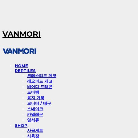
VANMORI
HOME
REPTILES
크레스티드 게코
레오파드 게코
비어디 드래곤
도마뱀
육지 거북
모니터 / 테구
스네이크
카멜레온
양서류
SHOP
사육세트
사육장