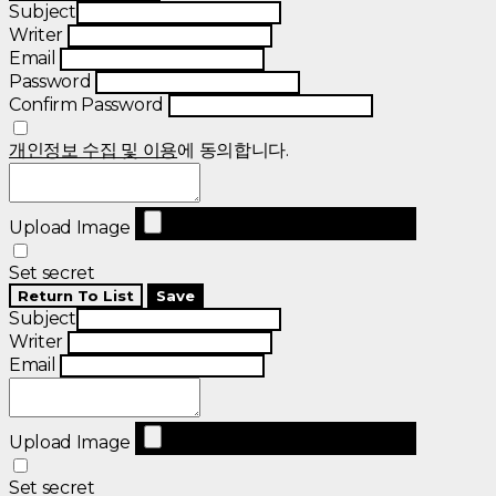
Subject
Writer
Email
Password
Confirm Password
개인정보 수집 및 이용
에 동의합니다.
Upload Image
Set secret
Return To List
Save
Subject
Writer
Email
Upload Image
Set secret