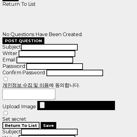
Return To List
No Questions Have Been Created.
POST QUESTION
Subject
Writer
Email
Password
Confirm Password
개인정보 수집 및 이용
에 동의합니다.
Upload Image
Set secret
Return To List
Save
Subject