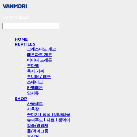
LOG IN
로그인
HOME
REPTILES
크레스티드 게코
레오파드 게코
비어디 드래곤
도마뱀
육지 거북
모니터 / 테구
스네이크
카멜레온
양서류
SHOP
사육세트
사육장
꾸미기 l 장식 l 비바리움
슈퍼푸드 l 사료 l 생먹이
칼슘/영양제
물/먹이그릇
은신처