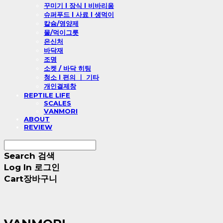
꾸미기 l 장식 l 비바리움
슈퍼푸드 l 사료 l 생먹이
칼슘/영양제
물/먹이그릇
은신처
바닥재
조명
소켓 / 바닥 히팅
청소 l 편의 ㅣ 기타
개인결제창
REPTILE LIFE
SCALES
VANMORI
ABOUT
REVIEW
Search
검색
Log In
로그인
Cart
장바구니