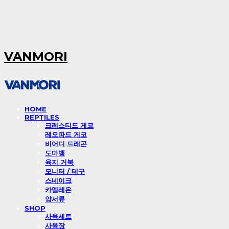
VANMORI
HOME
REPTILES
크레스티드 게코
레오파드 게코
비어디 드래곤
도마뱀
육지 거북
모니터 / 테구
스네이크
카멜레온
양서류
SHOP
사육세트
사육장