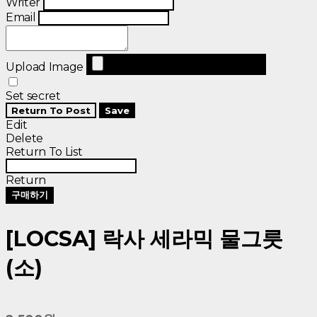
Writer
Email
Upload Image
Set secret
Return To Post
Save
Edit
Delete
Return To List
Return
구매하기
[LOCSA] 락사 세라믹 물그릇
(소)