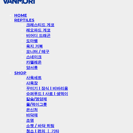
HOME
REPTILES
크레스티드 게코
레오파드 게코
비어디 드래곤
도마뱀
육지 거북
모니터 / 테구
스네이크
카멜레온
양서류
SHOP
사육세트
사육장
꾸미기 l 장식 l 비바리움
슈퍼푸드 l 사료 l 생먹이
칼슘/영양제
물/먹이그릇
은신처
바닥재
조명
소켓 / 바닥 히팅
청소 l 편의 ㅣ 기타