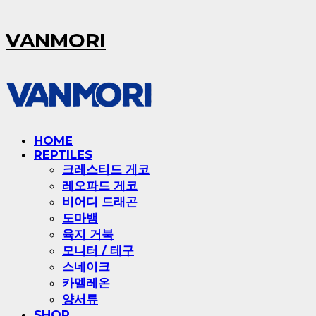
VANMORI
HOME
REPTILES
크레스티드 게코
레오파드 게코
비어디 드래곤
도마뱀
육지 거북
모니터 / 테구
스네이크
카멜레온
양서류
SHOP