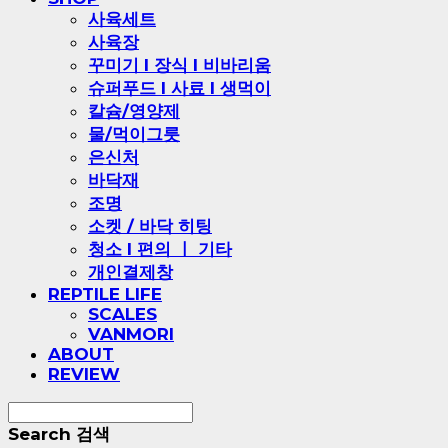
사육세트
사육장
꾸미기 l 장식 l 비바리움
슈퍼푸드 l 사료 l 생먹이
칼슘/영양제
물/먹이그릇
은신처
바닥재
조명
소켓 / 바닥 히팅
청소 l 편의 ㅣ 기타
개인결제창
REPTILE LIFE
SCALES
VANMORI
ABOUT
REVIEW
Search
검색