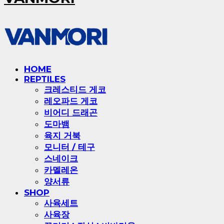
HOME
REPTILES
크레스티드 게코
레오파드 게코
비어디 드래곤
도마뱀
육지 거북
모니터 / 테구
스네이크
카멜레온
양서류
SHOP
사육세트
사육장