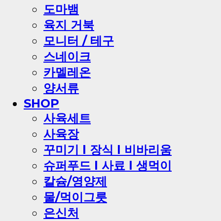
도마뱀
육지 거북
모니터 / 테구
스네이크
카멜레온
양서류
SHOP
사육세트
사육장
꾸미기 l 장식 l 비바리움
슈퍼푸드 l 사료 l 생먹이
칼슘/영양제
물/먹이그릇
은신처