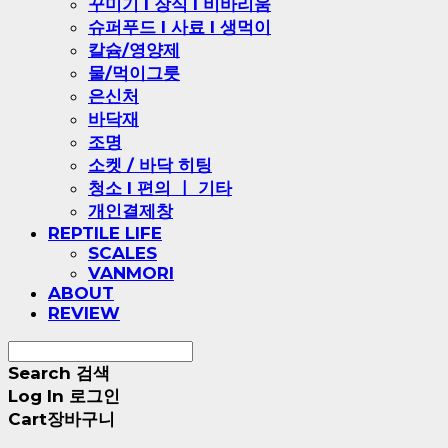
꾸미기 l 장식 l 비바리움
슈퍼푸드 l 사료 l 생먹이
칼슘/영양제
물/먹이그릇
은신처
바닥재
조명
소켓 / 바닥 히팅
청소 l 편의 ㅣ 기타
개인결제창
REPTILE LIFE
SCALES
VANMORI
ABOUT
REVIEW
Search
검색
Log In
로그인
Cart
장바구니