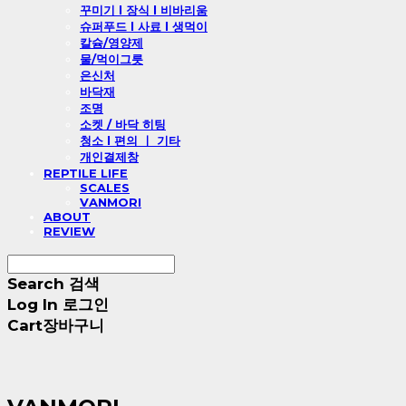
꾸미기 l 장식 l 비바리움
슈퍼푸드 l 사료 l 생먹이
칼슘/영양제
물/먹이그릇
은신처
바닥재
조명
소켓 / 바닥 히팅
청소 l 편의 ㅣ 기타
개인결제창
REPTILE LIFE
SCALES
VANMORI
ABOUT
REVIEW
Search
검색
Log In
로그인
Cart
장바구니