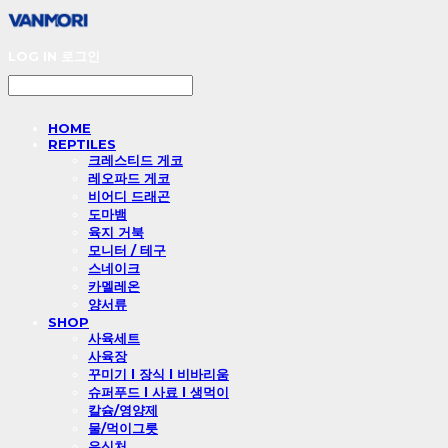
LOG IN
로그인
HOME
REPTILES
크레스티드 게코
레오파드 게코
비어디 드래곤
도마뱀
육지 거북
모니터 / 테구
스네이크
카멜레온
양서류
SHOP
사육세트
사육장
꾸미기 l 장식 l 비바리움
슈퍼푸드 l 사료 l 생먹이
칼슘/영양제
물/먹이그릇
은신처