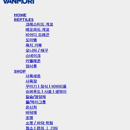
HOME
REPTILES
크레스티드 게코
레오파드 게코
비어디 드래곤
도마뱀
육지 거북
모니터 / 테구
스네이크
카멜레온
양서류
SHOP
사육세트
사육장
꾸미기 l 장식 l 비바리움
슈퍼푸드 l 사료 l 생먹이
칼슘/영양제
물/먹이그릇
은신처
바닥재
조명
소켓 / 바닥 히팅
청소 l 편의 ㅣ 기타