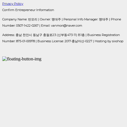
Privacy Policy
Confirm Entrepreneur Information
Company Name: 반모리 | Owner: 맹대주 | Personal Info Manager: 맹대주 | Phone
Number: 0507-1422-0267 | Email: vanmori@naver.com
Address: 충남 천안시 동남구 충절로23 (신부동473-11) B1층 | Business Registration
Number:
875-01-00978
| Business License:
2017-충남아산-0227
| Hosting by sixshop