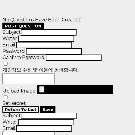
No Questions Have Been Created.
POST QUESTION
Subject
Writer
Email
Password
Confirm Password
개인정보 수집 및 이용
에 동의합니다.
Upload Image
Set secret
Return To List
Save
Subject
Writer
Email