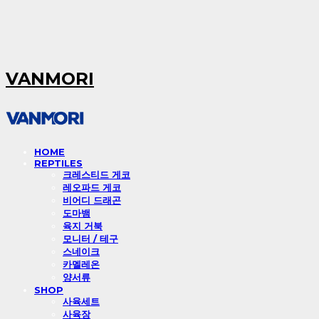
VANMORI
HOME
REPTILES
크레스티드 게코
레오파드 게코
비어디 드래곤
도마뱀
육지 거북
모니터 / 테구
스네이크
카멜레온
양서류
SHOP
사육세트
사육장