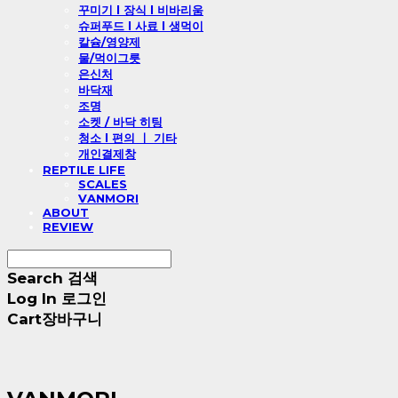
꾸미기 l 장식 l 비바리움
슈퍼푸드 l 사료 l 생먹이
칼슘/영양제
물/먹이그릇
은신처
바닥재
조명
소켓 / 바닥 히팅
청소 l 편의 ㅣ 기타
개인결제창
REPTILE LIFE
SCALES
VANMORI
ABOUT
REVIEW
Search
검색
Log In
로그인
Cart
장바구니