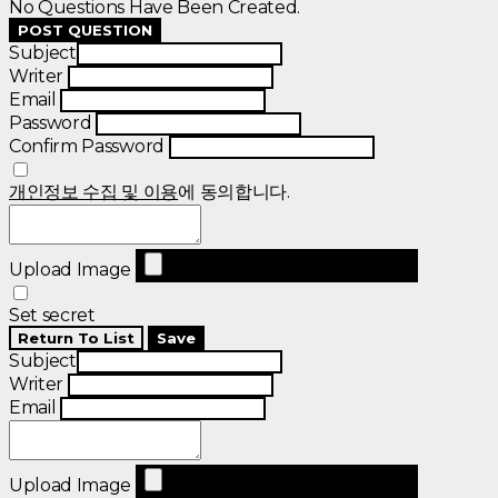
No Questions Have Been Created.
POST QUESTION
Subject
Writer
Email
Password
Confirm Password
개인정보 수집 및 이용
에 동의합니다.
Upload Image
Set secret
Return To List
Save
Subject
Writer
Email
Upload Image