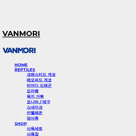
VANMORI
HOME
REPTILES
크레스티드 게코
레오파드 게코
비어디 드래곤
도마뱀
육지 거북
모니터 / 테구
스네이크
카멜레온
양서류
SHOP
사육세트
사육장