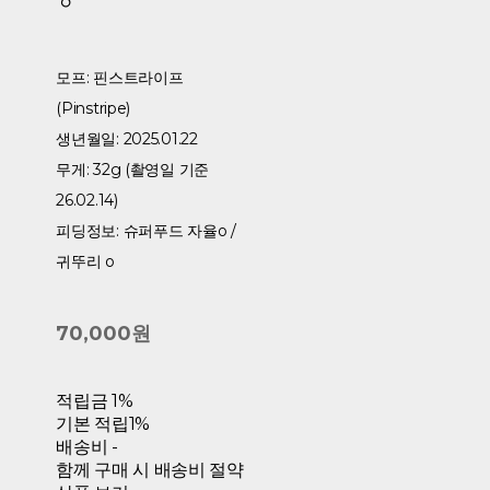
모프: 핀스트라이프
(Pinstripe)
생년월일: 2025.01.22
무게: 32g (촬영일 기준
26.02.14)
피딩정보: 슈퍼푸드 자율o /
귀뚜리 o
70,000원
적립금
1%
기본 적립
1%
배송비
-
함께 구매 시 배송비 절약