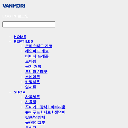
LOG IN
로그인
HOME
REPTILES
크레스티드 게코
레오파드 게코
비어디 드래곤
도마뱀
육지 거북
모니터 / 테구
스네이크
카멜레온
양서류
SHOP
사육세트
사육장
꾸미기 l 장식 l 비바리움
슈퍼푸드 l 사료 l 생먹이
칼슘/영양제
물/먹이그릇
은신처