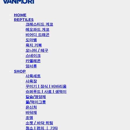
HOME
REPTILES
크레스티드 게코
레오파드 게코
비어디 드래곤
도마뱀
육지 거북
모니터 / 테구
스네이크
카멜레온
양서류
SHOP
사육세트
사육장
꾸미기 l 장식 l 비바리움
슈퍼푸드 l 사료 l 생먹이
칼슘/영양제
물/먹이그릇
은신처
바닥재
조명
소켓 / 바닥 히팅
청소 l 편의 ㅣ 기타