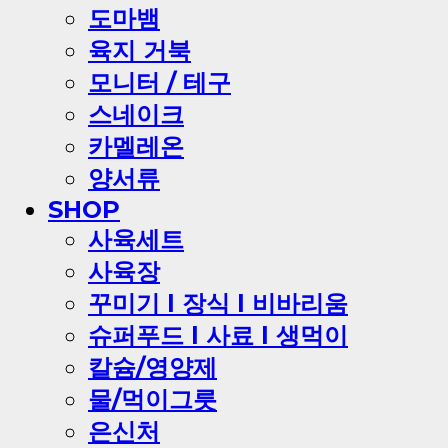
도마뱀
육지 거북
모니터 / 테구
스네이크
카멜레온
양서류
SHOP
사육세트
사육장
꾸미기 l 장식 l 비바리움
슈퍼푸드 l 사료 l 생먹이
칼슘/영양제
물/먹이그릇
은신처