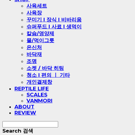
사육세트
사육장
꾸미기 l 장식 l 비바리움
슈퍼푸드 l 사료 l 생먹이
칼슘/영양제
물/먹이그릇
은신처
바닥재
조명
소켓 / 바닥 히팅
청소 l 편의 ㅣ 기타
개인결제창
REPTILE LIFE
SCALES
VANMORI
ABOUT
REVIEW
Search
검색