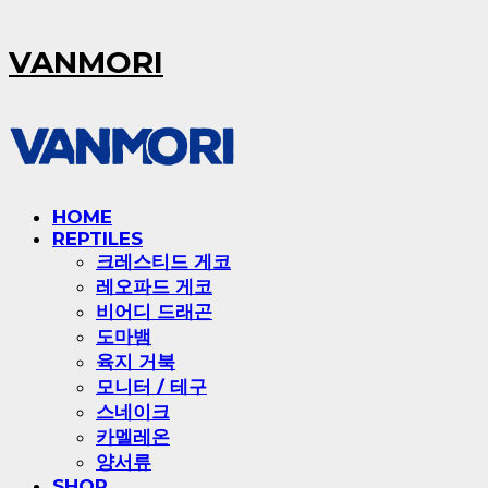
VANMORI
HOME
REPTILES
크레스티드 게코
레오파드 게코
비어디 드래곤
도마뱀
육지 거북
모니터 / 테구
스네이크
카멜레온
양서류
SHOP