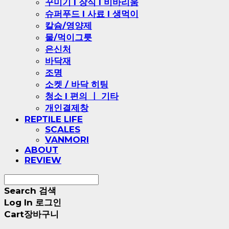
꾸미기 l 장식 l 비바리움
슈퍼푸드 l 사료 l 생먹이
칼슘/영양제
물/먹이그릇
은신처
바닥재
조명
소켓 / 바닥 히팅
청소 l 편의 ㅣ 기타
개인결제창
REPTILE LIFE
SCALES
VANMORI
ABOUT
REVIEW
Search
검색
Log In
로그인
Cart
장바구니