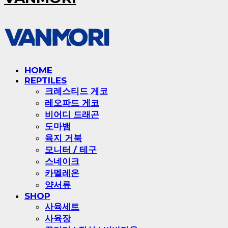
HOME
REPTILES
크레스티드 게코
레오파드 게코
비어디 드래곤
도마뱀
육지 거북
모니터 / 테구
스네이크
카멜레온
양서류
SHOP
사육세트
사육장