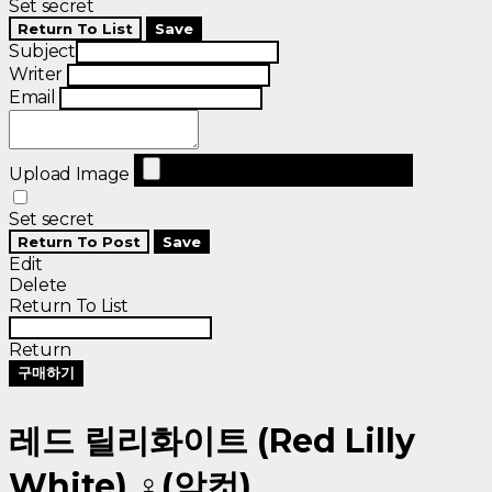
Set secret
Return To List
Save
Subject
Writer
Email
Upload Image
Set secret
Return To Post
Save
Edit
Delete
Return To List
Return
구매하기
레드 릴리화이트 (Red Lilly
White) ♀(암컷)