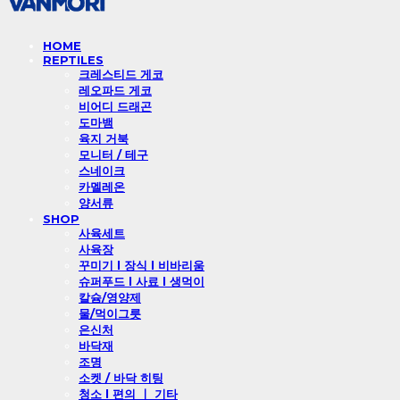
HOME
REPTILES
크레스티드 게코
레오파드 게코
비어디 드래곤
도마뱀
육지 거북
모니터 / 테구
스네이크
카멜레온
양서류
SHOP
사육세트
사육장
꾸미기 l 장식 l 비바리움
슈퍼푸드 l 사료 l 생먹이
칼슘/영양제
물/먹이그릇
은신처
바닥재
조명
소켓 / 바닥 히팅
청소 l 편의 ㅣ 기타