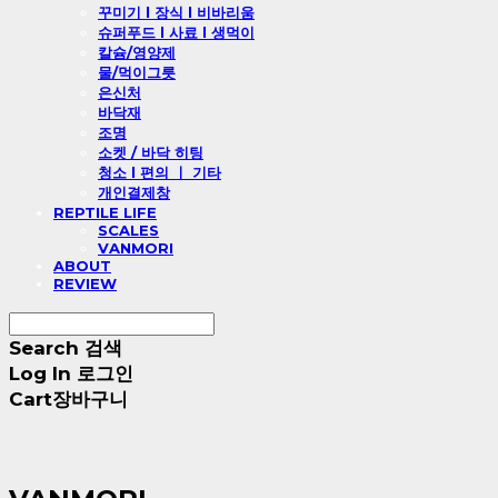
꾸미기 l 장식 l 비바리움
슈퍼푸드 l 사료 l 생먹이
칼슘/영양제
물/먹이그릇
은신처
바닥재
조명
소켓 / 바닥 히팅
청소 l 편의 ㅣ 기타
개인결제창
REPTILE LIFE
SCALES
VANMORI
ABOUT
REVIEW
Search
검색
Log In
로그인
Cart
장바구니