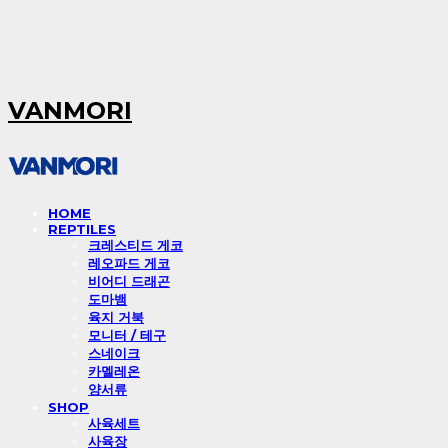
VANMORI
HOME
REPTILES
크레스티드 게코
레오파드 게코
비어디 드래곤
도마뱀
육지 거북
모니터 / 테구
스네이크
카멜레온
양서류
SHOP
사육세트
사육장