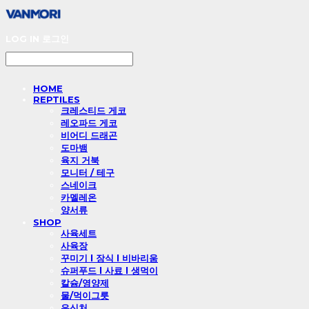
LOG IN
로그인
HOME
REPTILES
크레스티드 게코
레오파드 게코
비어디 드래곤
도마뱀
육지 거북
모니터 / 테구
스네이크
카멜레온
양서류
SHOP
사육세트
사육장
꾸미기 l 장식 l 비바리움
슈퍼푸드 l 사료 l 생먹이
칼슘/영양제
물/먹이그릇
은신처