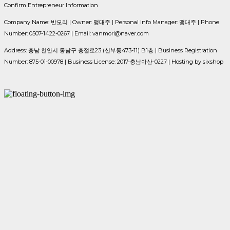
Confirm Entrepreneur Information
Company Name: 반모리 | Owner: 맹대주 | Personal Info Manager: 맹대주 | Phone
Number: 0507-1422-0267 | Email: vanmori@naver.com
Address: 충남 천안시 동남구 충절로23 (신부동473-11) B1층 | Business Registration
Number:
875-01-00978
| Business License:
2017-충남아산-0227
| Hosting by sixshop