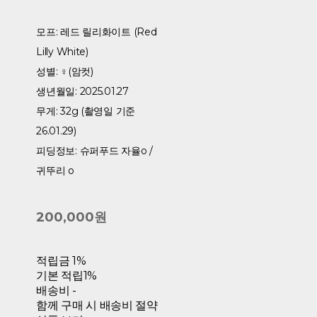
모프: 레드 릴리화이트 (Red
Lilly White)
성별: ♀(암컷)
생년월일: 2025.01.27
무게: 32g (촬영일 기준
26.01.29)
피딩정보: 슈퍼푸드 자율o /
귀뚜리 o
200,000원
적립금
1%
기본 적립
1%
배송비
-
함께 구매 시 배송비 절약