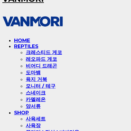
HOME
REPTILES
크레스티드 게코
레오파드 게코
비어디 드래곤
도마뱀
육지 거북
모니터 / 테구
스네이크
카멜레온
양서류
SHOP
사육세트
사육장