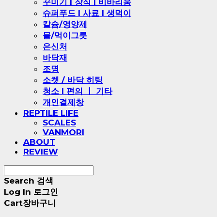
꾸미기 l 장식 l 비바리움
슈퍼푸드 l 사료 l 생먹이
칼슘/영양제
물/먹이그릇
은신처
바닥재
조명
소켓 / 바닥 히팅
청소 l 편의 ㅣ 기타
개인결제창
REPTILE LIFE
SCALES
VANMORI
ABOUT
REVIEW
Search
검색
Log In
로그인
Cart
장바구니