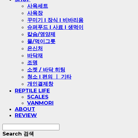
사육세트
사육장
꾸미기 l 장식 l 비바리움
슈퍼푸드 l 사료 l 생먹이
칼슘/영양제
물/먹이그릇
은신처
바닥재
조명
소켓 / 바닥 히팅
청소 l 편의 ㅣ 기타
개인결제창
REPTILE LIFE
SCALES
VANMORI
ABOUT
REVIEW
Search
검색