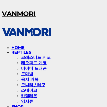
VANMORI
HOME
REPTILES
크레스티드 게코
레오파드 게코
비어디 드래곤
도마뱀
육지 거북
모니터 / 테구
스네이크
카멜레온
양서류
SHOP