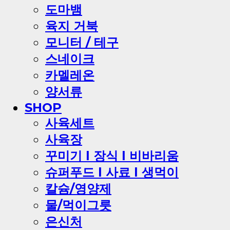
도마뱀
육지 거북
모니터 / 테구
스네이크
카멜레온
양서류
SHOP
사육세트
사육장
꾸미기 l 장식 l 비바리움
슈퍼푸드 l 사료 l 생먹이
칼슘/영양제
물/먹이그릇
은신처