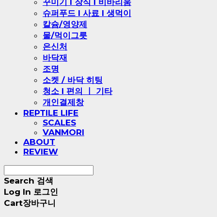
꾸미기 l 장식 l 비바리움
슈퍼푸드 l 사료 l 생먹이
칼슘/영양제
물/먹이그릇
은신처
바닥재
조명
소켓 / 바닥 히팅
청소 l 편의 ㅣ 기타
개인결제창
REPTILE LIFE
SCALES
VANMORI
ABOUT
REVIEW
Search
검색
Log In
로그인
Cart
장바구니