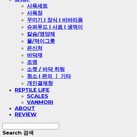
사육세트
사육장
꾸미기 l 장식 l 비바리움
슈퍼푸드 l 사료 l 생먹이
칼슘/영양제
물/먹이그릇
은신처
바닥재
조명
소켓 / 바닥 히팅
청소 l 편의 ㅣ 기타
개인결제창
REPTILE LIFE
SCALES
VANMORI
ABOUT
REVIEW
Search
검색