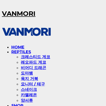
VANMORI
HOME
REPTILES
크레스티드 게코
레오파드 게코
비어디 드래곤
도마뱀
육지 거북
모니터 / 테구
스네이크
카멜레온
양서류
SHOP