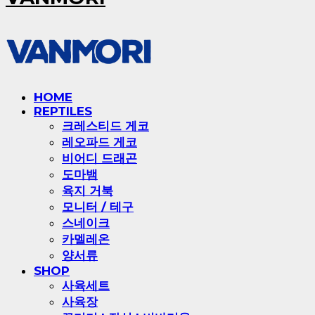
HOME
REPTILES
크레스티드 게코
레오파드 게코
비어디 드래곤
도마뱀
육지 거북
모니터 / 테구
스네이크
카멜레온
양서류
SHOP
사육세트
사육장