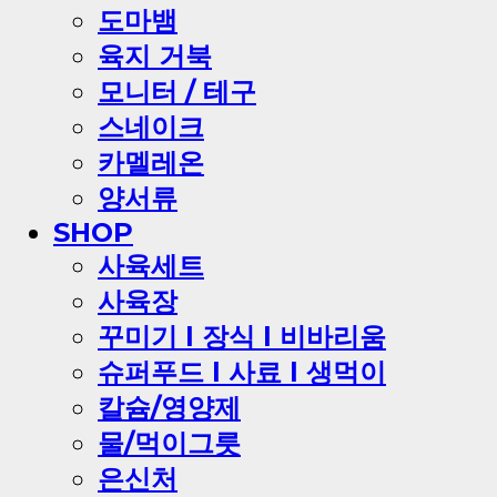
도마뱀
육지 거북
모니터 / 테구
스네이크
카멜레온
양서류
SHOP
사육세트
사육장
꾸미기 l 장식 l 비바리움
슈퍼푸드 l 사료 l 생먹이
칼슘/영양제
물/먹이그릇
은신처