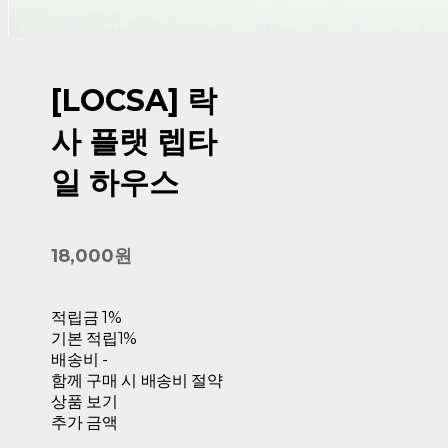
[LOCSA] 락
사 플랫 렙타
일 하우스
18,000원
적립금
1%
기본 적립
1%
배송비
-
함께 구매 시 배송비 절약
상품 보기
추가 금액