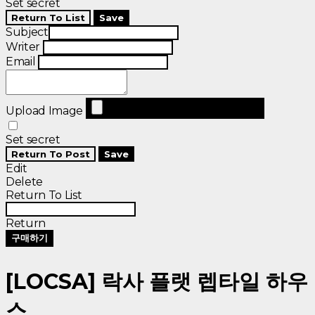
Set secret
Return To List
Save
Subject
Writer
Email
Upload Image
Set secret
Return To Post
Save
Edit
Delete
Return To List
Return
구매하기
[LOCSA] 락사 플랫 렙타일 하우
스