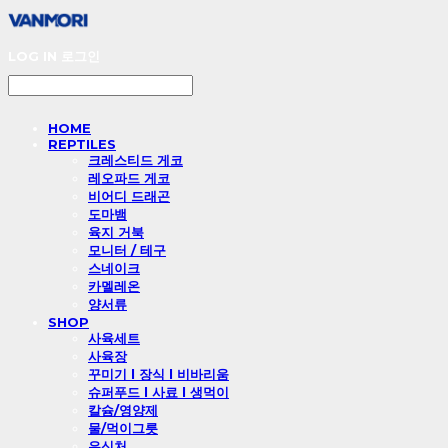
LOG IN
로그인
HOME
REPTILES
크레스티드 게코
레오파드 게코
비어디 드래곤
도마뱀
육지 거북
모니터 / 테구
스네이크
카멜레온
양서류
SHOP
사육세트
사육장
꾸미기 l 장식 l 비바리움
슈퍼푸드 l 사료 l 생먹이
칼슘/영양제
물/먹이그릇
은신처