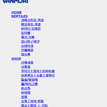
HOME
REPTILES
크레스티드 게코
레오파드 게코
비어디 드래곤
도마뱀
육지 거북
모니터 / 테구
스네이크
카멜레온
양서류
SHOP
사육세트
사육장
꾸미기 l 장식 l 비바리움
슈퍼푸드 l 사료 l 생먹이
칼슘/영양제
물/먹이그릇
은신처
바닥재
조명
소켓 / 바닥 히팅
청소 l 편의 ㅣ 기타