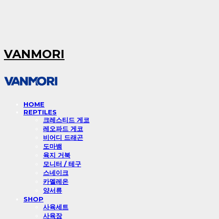
VANMORI
HOME
REPTILES
크레스티드 게코
레오파드 게코
비어디 드래곤
도마뱀
육지 거북
모니터 / 테구
스네이크
카멜레온
양서류
SHOP
사육세트
사육장