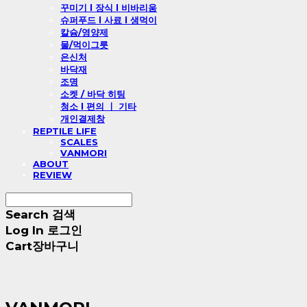
꾸미기 l 장식 l 비바리움
슈퍼푸드 l 사료 l 생먹이
칼슘/영양제
물/먹이그릇
은신처
바닥재
조명
소켓 / 바닥 히팅
청소 l 편의 ㅣ 기타
개인결제창
REPTILE LIFE
SCALES
VANMORI
ABOUT
REVIEW
Search
검색
Log In
로그인
Cart
장바구니