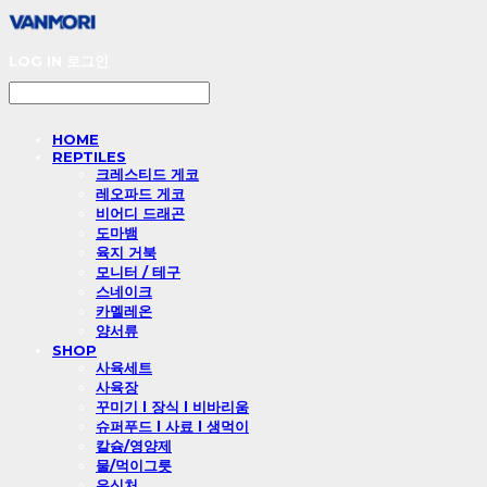
LOG IN
로그인
HOME
REPTILES
크레스티드 게코
레오파드 게코
비어디 드래곤
도마뱀
육지 거북
모니터 / 테구
스네이크
카멜레온
양서류
SHOP
사육세트
사육장
꾸미기 l 장식 l 비바리움
슈퍼푸드 l 사료 l 생먹이
칼슘/영양제
물/먹이그릇
은신처