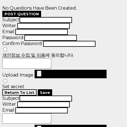
No Questions Have Been Created.
POST QUESTION
Subject
Writer
Email
Password
Confirm Password
개인정보 수집 및 이용
에 동의합니다.
Upload Image
Set secret
Return To List
Save
Subject
Writer
Email