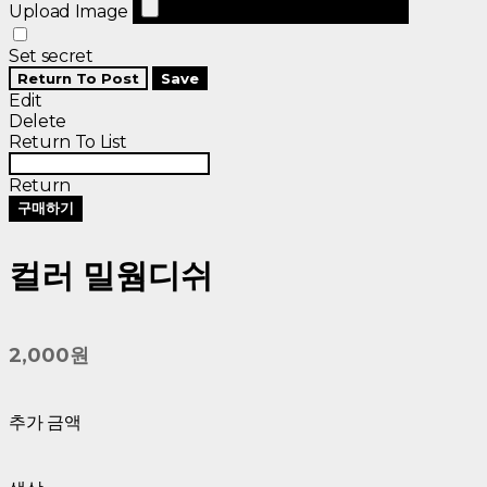
Upload Image
Set secret
Return To Post
Save
Edit
Delete
Return To List
Return
구매하기
컬러 밀웜디쉬
2,000원
추가 금액