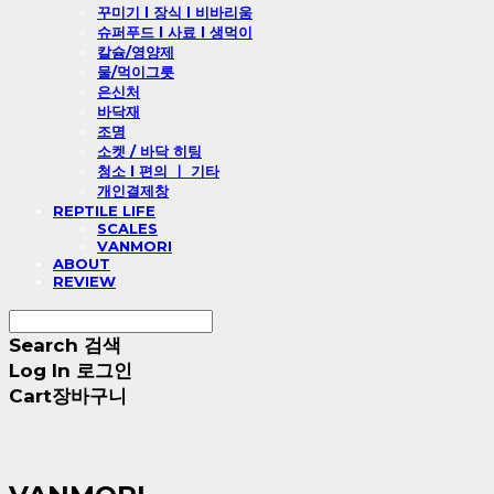
꾸미기 l 장식 l 비바리움
슈퍼푸드 l 사료 l 생먹이
칼슘/영양제
물/먹이그릇
은신처
바닥재
조명
소켓 / 바닥 히팅
청소 l 편의 ㅣ 기타
개인결제창
REPTILE LIFE
SCALES
VANMORI
ABOUT
REVIEW
Search
검색
Log In
로그인
Cart
장바구니