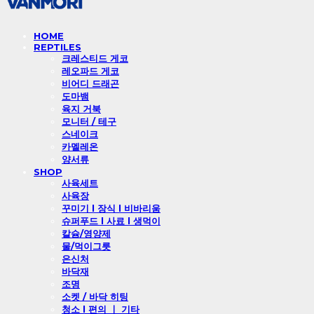
HOME
REPTILES
크레스티드 게코
레오파드 게코
비어디 드래곤
도마뱀
육지 거북
모니터 / 테구
스네이크
카멜레온
양서류
SHOP
사육세트
사육장
꾸미기 l 장식 l 비바리움
슈퍼푸드 l 사료 l 생먹이
칼슘/영양제
물/먹이그릇
은신처
바닥재
조명
소켓 / 바닥 히팅
청소 l 편의 ㅣ 기타