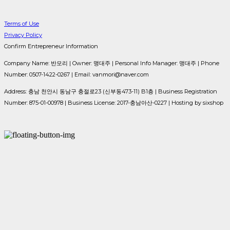
Terms of Use
Privacy Policy
Confirm Entrepreneur Information
Company Name: 반모리 | Owner: 맹대주 | Personal Info Manager: 맹대주 | Phone
Number: 0507-1422-0267 | Email: vanmori@naver.com
Address: 충남 천안시 동남구 충절로23 (신부동473-11) B1층 | Business Registration
Number:
875-01-00978
| Business License:
2017-충남아산-0227
| Hosting by sixshop