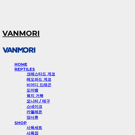
VANMORI
HOME
REPTILES
크레스티드 게코
레오파드 게코
비어디 드래곤
도마뱀
육지 거북
모니터 / 테구
스네이크
카멜레온
양서류
SHOP
사육세트
사육장