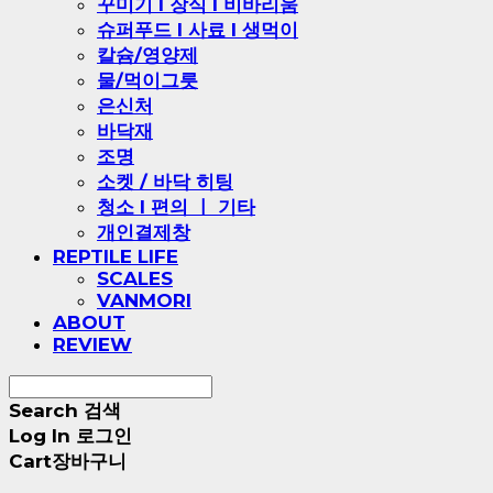
꾸미기 l 장식 l 비바리움
슈퍼푸드 l 사료 l 생먹이
칼슘/영양제
물/먹이그릇
은신처
바닥재
조명
소켓 / 바닥 히팅
청소 l 편의 ㅣ 기타
개인결제창
REPTILE LIFE
SCALES
VANMORI
ABOUT
REVIEW
Search
검색
Log In
로그인
Cart
장바구니