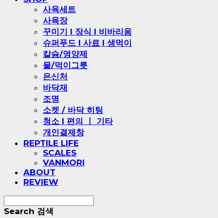
사육세트
사육장
꾸미기 l 장식 l 비바리움
슈퍼푸드 l 사료 l 생먹이
칼슘/영양제
물/먹이그릇
은신처
바닥재
조명
소켓 / 바닥 히팅
청소 l 편의 ㅣ 기타
개인결제창
REPTILE LIFE
SCALES
VANMORI
ABOUT
REVIEW
Search
검색