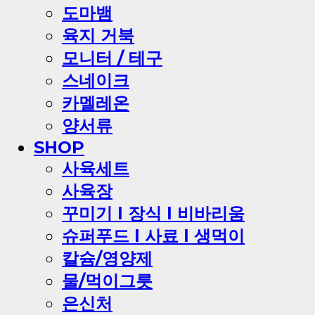
도마뱀
육지 거북
모니터 / 테구
스네이크
카멜레온
양서류
SHOP
사육세트
사육장
꾸미기 l 장식 l 비바리움
슈퍼푸드 l 사료 l 생먹이
칼슘/영양제
물/먹이그릇
은신처