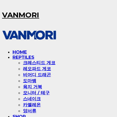
VANMORI
HOME
REPTILES
크레스티드 게코
레오파드 게코
비어디 드래곤
도마뱀
육지 거북
모니터 / 테구
스네이크
카멜레온
양서류
SHOP