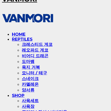
HOME
REPTILES
크레스티드 게코
레오파드 게코
비어디 드래곤
도마뱀
육지 거북
모니터 / 테구
스네이크
카멜레온
양서류
SHOP
사육세트
사육장