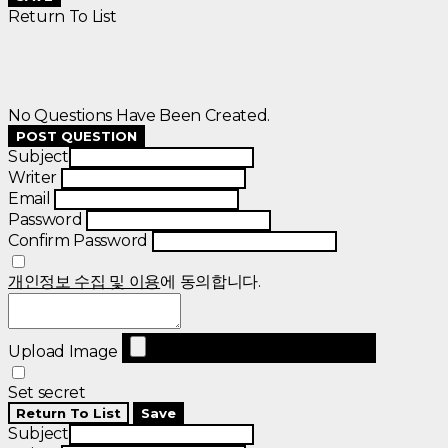
Return To List
No Questions Have Been Created.
POST QUESTION
Subject
Writer
Email
Password
Confirm Password
개인정보 수집 및 이용
에 동의합니다.
Upload Image
Set secret
Return To List
Save
Subject