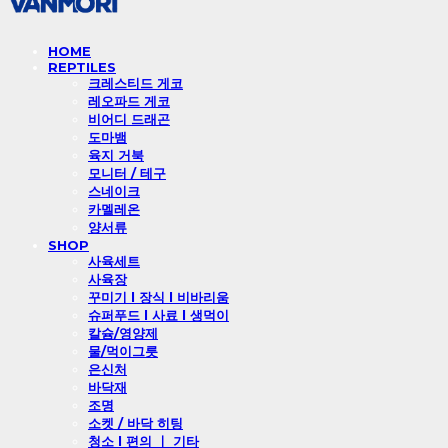
HOME
REPTILES
크레스티드 게코
레오파드 게코
비어디 드래곤
도마뱀
육지 거북
모니터 / 테구
스네이크
카멜레온
양서류
SHOP
사육세트
사육장
꾸미기 l 장식 l 비바리움
슈퍼푸드 l 사료 l 생먹이
칼슘/영양제
물/먹이그릇
은신처
바닥재
조명
소켓 / 바닥 히팅
청소 l 편의 ㅣ 기타