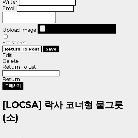
Writer
Email
Upload Image
Set secret
Return To Post
Save
Edit
Delete
Return To List
Return
구매하기
[LOCSA] 락사 코너형 물그릇
(소)