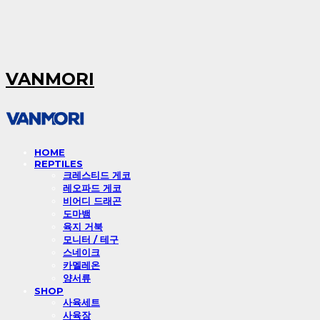
VANMORI
HOME
REPTILES
크레스티드 게코
레오파드 게코
비어디 드래곤
도마뱀
육지 거북
모니터 / 테구
스네이크
카멜레온
양서류
SHOP
사육세트
사육장