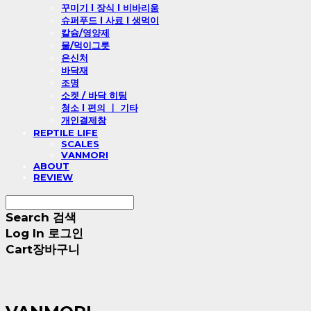
꾸미기 l 장식 l 비바리움
슈퍼푸드 l 사료 l 생먹이
칼슘/영양제
물/먹이그릇
은신처
바닥재
조명
소켓 / 바닥 히팅
청소 l 편의 ㅣ 기타
개인결제창
REPTILE LIFE
SCALES
VANMORI
ABOUT
REVIEW
Search
검색
Log In
로그인
Cart
장바구니