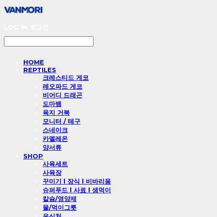
LOG IN
로그인
HOME
REPTILES
크레스티드 게코
레오파드 게코
비어디 드래곤
도마뱀
육지 거북
모니터 / 테구
스네이크
카멜레온
양서류
SHOP
사육세트
사육장
꾸미기 l 장식 l 비바리움
슈퍼푸드 l 사료 l 생먹이
칼슘/영양제
물/먹이그릇
은신처