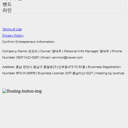
밴드
라인
Terms of Use
Privacy Policy
Confirm Entrepreneur Information
Company Name: 반모리 | Owner: 맹대주 | Personal Info Manager: 맹대주 | Phone
Number: 0507-1422-0267 | Email: vanmori@naver.com
Address: 충남 천안시 동남구 충절로23 (신부동473-11) B1층 | Business Registration
Number:
875-01-00978
| Business License:
2017-충남아산-0227
| Hosting by sixshop