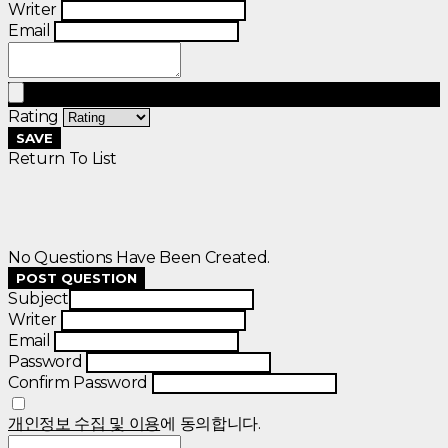
Writer
Email
Rating
SAVE
Return To List
No Questions Have Been Created.
POST QUESTION
Subject
Writer
Email
Password
Confirm Password
개인정보 수집 및 이용
에 동의합니다.