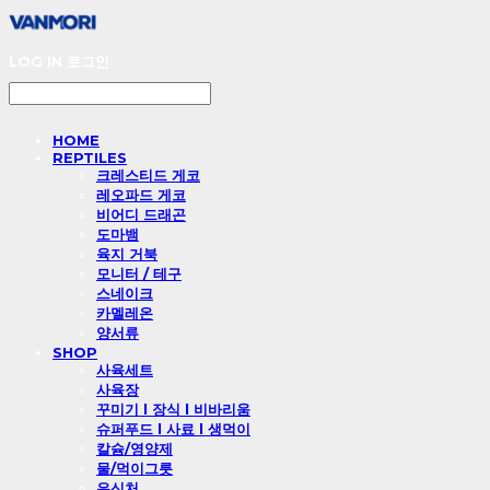
LOG IN
로그인
HOME
REPTILES
크레스티드 게코
레오파드 게코
비어디 드래곤
도마뱀
육지 거북
모니터 / 테구
스네이크
카멜레온
양서류
SHOP
사육세트
사육장
꾸미기 l 장식 l 비바리움
슈퍼푸드 l 사료 l 생먹이
칼슘/영양제
물/먹이그릇
은신처