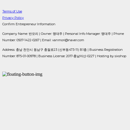
Terms of Use
Privacy Policy
Confirm Entrepreneur Information
Company Name: 반모리 | Owner: 맹대주 | Personal Info Manager: 맹대주 | Phone
Number: 0507-1422-0267 | Email: vanmori@naver.com
Address: 충남 천안시 동남구 충절로23 (신부동473-11) B1층 | Business Registration
Number:
875-01-00978
| Business License:
2017-충남아산-0227
| Hosting by sixshop