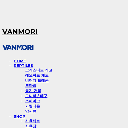
VANMORI
HOME
REPTILES
크레스티드 게코
레오파드 게코
비어디 드래곤
도마뱀
육지 거북
모니터 / 테구
스네이크
카멜레온
양서류
SHOP
사육세트
사육장