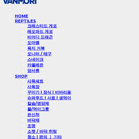
HOME
REPTILES
크레스티드 게코
레오파드 게코
비어디 드래곤
도마뱀
육지 거북
모니터 / 테구
스네이크
카멜레온
양서류
SHOP
사육세트
사육장
꾸미기 l 장식 l 비바리움
슈퍼푸드 l 사료 l 생먹이
칼슘/영양제
물/먹이그릇
은신처
바닥재
조명
소켓 / 바닥 히팅
청소 l 편의 ㅣ 기타