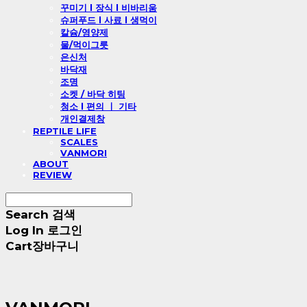
꾸미기 l 장식 l 비바리움
슈퍼푸드 l 사료 l 생먹이
칼슘/영양제
물/먹이그릇
은신처
바닥재
조명
소켓 / 바닥 히팅
청소 l 편의 ㅣ 기타
개인결제창
REPTILE LIFE
SCALES
VANMORI
ABOUT
REVIEW
Search
검색
Log In
로그인
Cart
장바구니