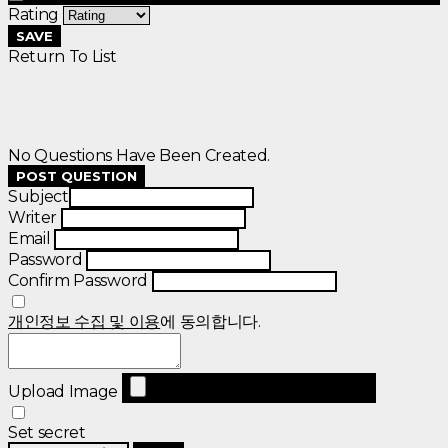
Rating
SAVE
Return To List
No Questions Have Been Created.
POST QUESTION
Subject
Writer
Email
Password
Confirm Password
개인정보 수집 및 이용
에 동의합니다.
Upload Image
Set secret