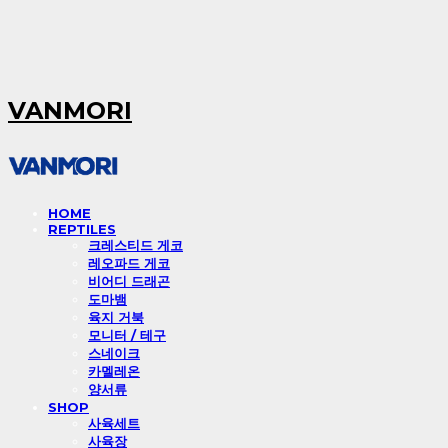
VANMORI
HOME
REPTILES
크레스티드 게코
레오파드 게코
비어디 드래곤
도마뱀
육지 거북
모니터 / 테구
스네이크
카멜레온
양서류
SHOP
사육세트
사육장