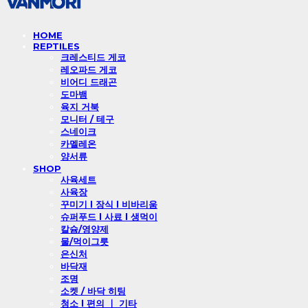
HOME
REPTILES
크레스티드 게코
레오파드 게코
비어디 드래곤
도마뱀
육지 거북
모니터 / 테구
스네이크
카멜레온
양서류
SHOP
사육세트
사육장
꾸미기 l 장식 l 비바리움
슈퍼푸드 l 사료 l 생먹이
칼슘/영양제
물/먹이그릇
은신처
바닥재
조명
소켓 / 바닥 히팅
청소 l 편의 ㅣ 기타