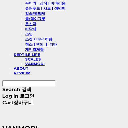
꾸미기 l 장식 l 비바리움
슈퍼푸드 l 사료 l 생먹이
칼슘/영양제
물/먹이그릇
은신처
바닥재
조명
소켓 / 바닥 히팅
청소 l 편의 ㅣ 기타
개인결제창
REPTILE LIFE
SCALES
VANMORI
ABOUT
REVIEW
Search
검색
Log In
로그인
Cart
장바구니