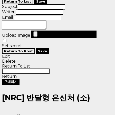
Return To List
Save
Subject
Writer
Email
Upload Image
Set secret
Return To Post
Save
Edit
Delete
Return To List
Return
구매하기
[NRC] 반달형 은신처 (소)