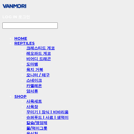
LOG IN
로그인
HOME
REPTILES
크레스티드 게코
레오파드 게코
비어디 드래곤
도마뱀
육지 거북
모니터 / 테구
스네이크
카멜레온
양서류
SHOP
사육세트
사육장
꾸미기 l 장식 l 비바리움
슈퍼푸드 l 사료 l 생먹이
칼슘/영양제
물/먹이그릇
은신처