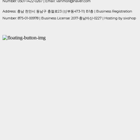
Number: 0507-1422-0267 | Email: vanmori@naver.com
Address: 충남 천안시 동남구 충절로23 (신부동473-11) B1층 | Business Registration
Number:
875-01-00978
| Business License:
2017-충남아산-0227
| Hosting by sixshop