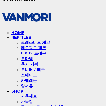
HOME
REPTILES
크레스티드 게코
레오파드 게코
비어디 드래곤
도마뱀
육지 거북
모니터 / 테구
스네이크
카멜레온
양서류
SHOP
사육세트
사육장