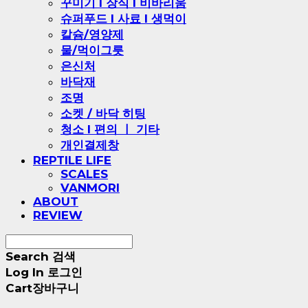
꾸미기 l 장식 l 비바리움
슈퍼푸드 l 사료 l 생먹이
칼슘/영양제
물/먹이그릇
은신처
바닥재
조명
소켓 / 바닥 히팅
청소 l 편의 ㅣ 기타
개인결제창
REPTILE LIFE
SCALES
VANMORI
ABOUT
REVIEW
Search
검색
Log In
로그인
Cart
장바구니