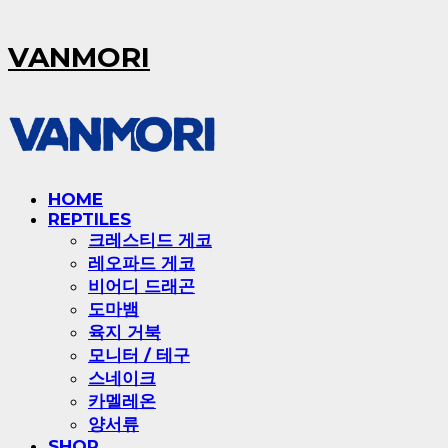
VANMORI
HOME
REPTILES
크레스티드 게코
레오파드 게코
비어디 드래곤
도마뱀
육지 거북
모니터 / 테구
스네이크
카멜레온
양서류
SHOP