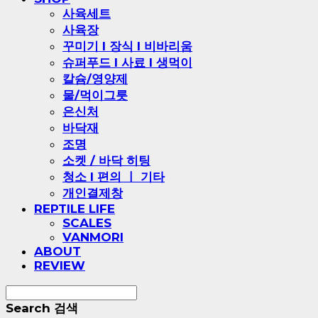
사육세트
사육장
꾸미기 l 장식 l 비바리움
슈퍼푸드 l 사료 l 생먹이
칼슘/영양제
물/먹이그릇
은신처
바닥재
조명
소켓 / 바닥 히팅
청소 l 편의 ㅣ 기타
개인결제창
REPTILE LIFE
SCALES
VANMORI
ABOUT
REVIEW
Search
검색