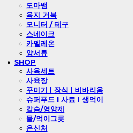
도마뱀
육지 거북
모니터 / 테구
스네이크
카멜레온
양서류
SHOP
사육세트
사육장
꾸미기 l 장식 l 비바리움
슈퍼푸드 l 사료 l 생먹이
칼슘/영양제
물/먹이그릇
은신처